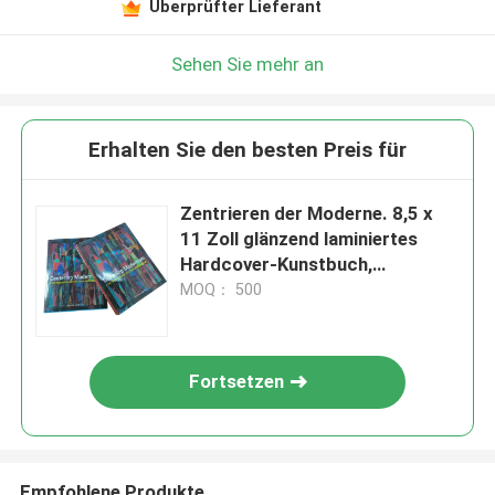
Überprüfter Lieferant
Sehen Sie mehr an
Erhalten Sie den besten Preis für
Zentrieren der Moderne. 8,5 x
11 Zoll glänzend laminiertes
Hardcover-Kunstbuch,
professioneller 4C/4C Offset-
MOQ： 500
Druck.
Fortsetzen
Empfohlene Produkte