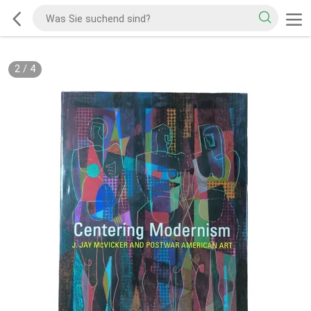
2
/
4