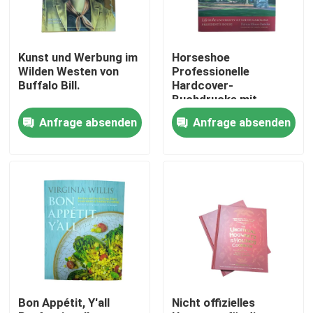
Über uns
Kunst und Werbung im
Horseshoe
Wilden Westen von
Professionelle
Ressource
Buffalo Bill.
Hardcover-
Buchdrucke mit
mattem Laminat und
Anfrage absenden
Anfrage absenden
4C-Seiten
Treten Sie mit uns in Verbindung
Nachrichten
Fordern Sie ein Zitat
Kaffeetafelbuchdruckerei
Bon Appétit, Y'all
Nicht offizielles
Tarotkarten drucken