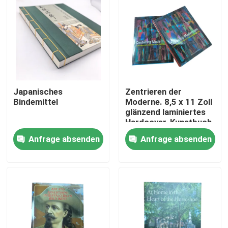
Japanisches
Zentrieren der
Bindemittel
Moderne. 8,5 x 11 Zoll
glänzend laminiertes
Hardcover-Kunstbuch,
professioneller 4C/4C
Anfrage absenden
Anfrage absenden
Offset-Druck.
Haus
Produkte
Videos