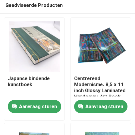
Geadviseerde Producten
Japanse bindende
Centrerend
kunstboek
Modernisme. 8,5 x 11
inch Glossy Laminated
Huis
Hardcover Art Book
Professionele 4C/4C
Aanvraag sturen
Aanvraag sturen
Offset Printing
Producten
Service
Video's