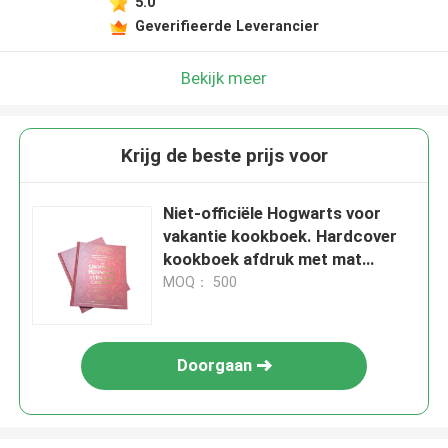
5.0
Geverifieerde Leverancier
Bekijk meer
Krijg de beste prijs voor
Niet-officiële Hogwarts voor
vakantie kookboek. Hardcover
kookboek afdruk met mat
gelamineerde behuizing en glans
MOQ： 500
pagina.
Doorgaan