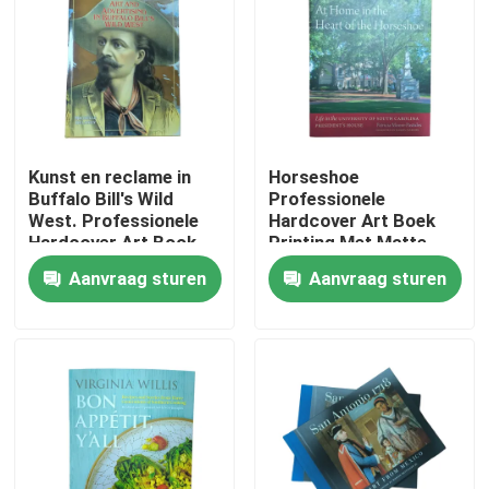
Ongeveer ons
Middel
Kunst en reclame in
Horseshoe
Buffalo Bill's Wild
Professionele
Contacteer ons
West. Professionele
Hardcover Art Boek
Hardcover Art Book
Printing Met Matte
Printing Service 8,5 x
Gelamineerde Cover
Nieuws
Aanvraag sturen
Aanvraag sturen
11 inch 4C
En 4C Pagina's
Verzoek om een Citaat
Afdrukken van koffieboeken
Tarotkaarten drukken