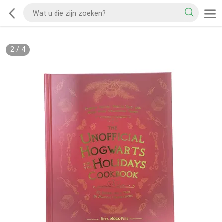
2
/
4