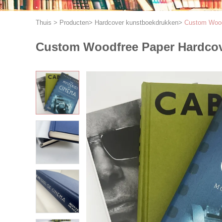
Thuis
>
Producten
>
Hardcover kunstboekdrukken
>
Custom Woodf
Custom Woodfree Paper Hardcove