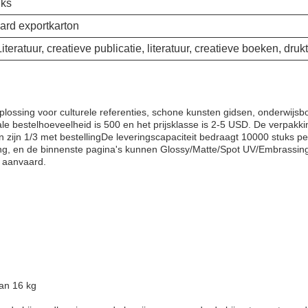
uks
ard exportkarton
iteratuur, creatieve publicatie, literatuur, creatieve boeken, dru
oplossing voor culturele referenties, schone kunsten gidsen, onderwijsb
estelhoeveelheid is 500 en het prijsklasse is 2-5 USD. De verpakking
en zijn 1/3 met bestellingDe leveringscapaciteit bedraagt 10000 stuks 
ing, en de binnenste pagina's kunnen Glossy/Matte/Spot UV/Embrassing
s aanvaard.
van 16 kg