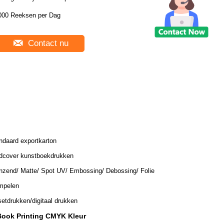
000 Reeksen per Dag
Contact nu
ndaard exportkarton
dcover kunstboekdrukken
nzend/ Matte/ Spot UV/ Embossing/ Debossing/ Folie
mpelen
setdrukken/digitaal drukken
Book Printing CMYK Kleur