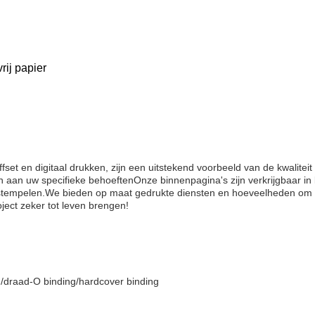
rij papier
ffset en digitaal drukken, zijn een uitstekend voorbeeld van de kwalite
n uw specifieke behoeftenOnze binnenpagina's zijn verkrijgbaar in kun
ie stempelen.We bieden op maat gedrukte diensten en hoeveelheden om
ject zeker tot leven brengen!
ng/draad-O binding/hardcover binding