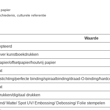
 papier
hiedenis, culturele referentie
Waarde
pteerd
ver kunstboekdrukken
pier/offsetpapier/houtvrij papier
at
tichting/perfecte binding/spiraalbinding/draad-O-binding/hard
at
rukken/digitaal drukken
nd/ Matte/ Spot UV/ Embossing/ Debossing/ Folie stempelen