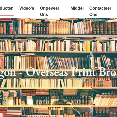
ducten
Video's
Ongeveer
Middel
Contacteer
Ons
Ons