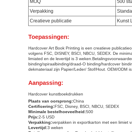
MOQ
500 st
Verpakking
Standa
Creatieve publicatie
Kunst L
Toepassingen:
Hardcover Art Book Printing is een creatieve publicatie
volgens FSC, DISNEY, BSCI, NBCU, SEDEX. De minimale b
limiated en de levertijd is 3 weken.Betalingsvoorwaard
binding/spiraalbinding/draad-O binding/hardcover bind
dekmateriaal zijn Papier/Leder/ Stof/Hout. OEM/ODM i
Aanpassing:
Hardcover kunstboekdrukken
Plaats van oorsprong:
China
Certificering:
FSC, Disney, BSCI, NBCU, SEDEX
Minimale bestelhoeveelheid:
500
Prijs:
2-5 USD
Verpakking:
verpakken in exportkarton met een limiet 
Levertijd:
3 weken