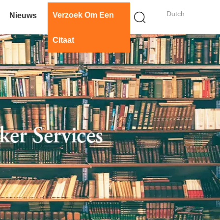
Dutch
Verzoek Om Een
Nieuws
Citaat