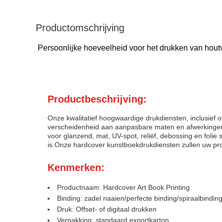
Productomschrijving
Persoonlijke hoeveelheid voor het drukken van houtv
Productbeschrijving:
Onze kwalitatief hoogwaardige drukdiensten, inclusief o
verscheidenheid aan aanpasbare maten en afwerkingen aa
voor glanzend, mat, UV-spot, reliëf, debossing en fol
is.Onze hardcover kunstboekdrukdiensten zullen uw pro
Kenmerken:
Productnaam: Hardcover Art Book Printing
Binding: zadel naaien/perfecte binding/spiraalbindi
Druk: Offset- of digitaal drukken
Verpakking: standaard exportkarton