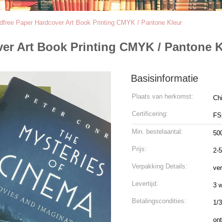
ree Paper Hardcover Art Book Printing CMYK / Pantone Kleur
r Art Book Printing CMYK / Pantone K
Basisinformatie
Plaats van herkomst:
Ch
Certificering:
FS
Min. bestelaantal:
50
Prijs:
2-
Verpakking Details:
ver
Levertijd:
3 
Betalingscondities:
1/3
ont