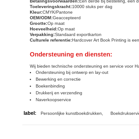
Betalingsvoorwaarden:
Een derde bij bestelling, een 
Toeleveringskracht:
10000 stuks per dag
Kleur:
CMYK/Pantone
OEM/ODM:
Geaccepteerd
Grootte:
Op maat
Hoeveelheid:
Op maat
Verpakking:
Standaard exportkarton
Culturele referentie:
Hardcover Art Book Printing is een
Ondersteuning en diensten:
Wij bieden technische ondersteuning en service voor Ha
Ondersteuning bij ontwerp en lay-out
Bewerking en correctie
Boekenbinding
Drukkerij en verzending
Naverkoopservice
label:
Persoonlijke kunstboekdrukken
,
Boekdrukservi