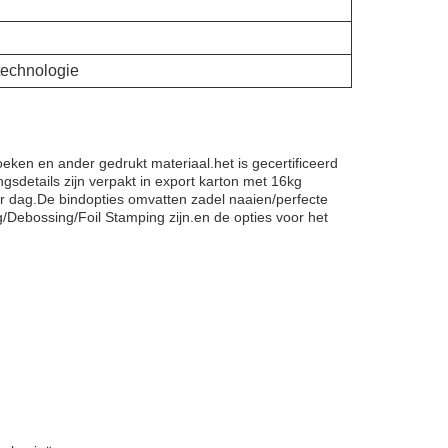
ktechnologie
oeken en ander gedrukt materiaal.het is gecertificeerd
sdetails zijn verpakt in export karton met 16kg
per dag.De bindopties omvatten zadel naaien/perfecte
/Debossing/Foil Stamping zijn.en de opties voor het