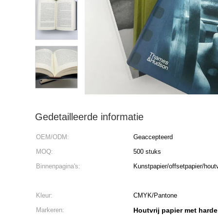
Gedetailleerde informatie
OEM/ODM:
Geaccepteerd
MOQ:
500 stuks
Binnenpagina's:
Kunstpapier/offsetpapier/houtv
Kleur:
CMYK/Pantone
Markeren:
Houtvrij papier met hard