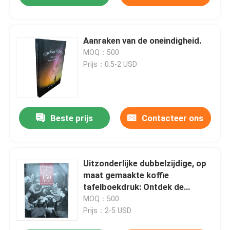
Aanraken van de oneindigheid.
MOQ：500
Prijs：0.5-2 USD
Beste prijs
Contacteer ons
Uitzonderlijke dubbelzijdige, op
maat gemaakte koffie
tafelboekdruk: Ontdek de
verwikkelingen van 150 jaar
MOQ：500
Indiana Daily Students
Prijs：2-5 USD