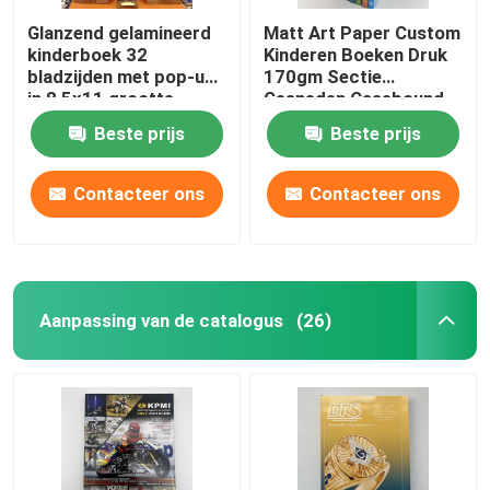
Glanzend gelamineerd
Matt Art Paper Custom
kinderboek 32
Kinderen Boeken Druk
bladzijden met pop-ups
170gm Sectie
in 8,5x11 grootte
Gesneden Casebound
Beste prijs
Beste prijs
Contacteer ons
Contacteer ons
Aanpassing van de catalogus
(26)