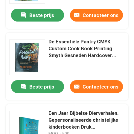
Beste prijs
Contacteer ons
Ongeveer ons
Middel
De Essentiële Pantry CMYK
Custom Cook Book Printing
Contacteer ons
Smyth Gesneden Hardcover
80gsm/100gsm/128gsm Glossy
Art Paper
Nieuws
Beste prijs
Contacteer ons
Verzoek om een Citaat
Afdrukken van koffieboeken
Een Jaar Bijbelse Dierverhalen.
Gepersonaliseerde christelijke
kinderboeken Druk
Tarotkaarten drukken
milieuvriendelijke inkt en
MOQ：500