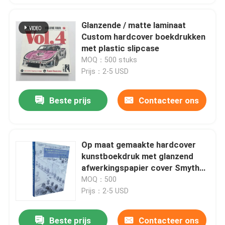
Glanzende / matte laminaat
Custom hardcover boekdrukken
met plastic slipcase
MOQ：500 stuks
Prijs：2-5 USD
Beste prijs
Contacteer ons
Op maat gemaakte hardcover
kunstboekdruk met glanzend
afwerkingspapier cover Smyth
Gesneden Binding
MOQ：500
Prijs：2-5 USD
Beste prijs
Contacteer ons