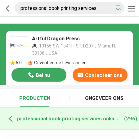
Artful Dragon Press
13155 SW 134TH ST. D207，Miami, FL
33186，USA
5.0
Geverifieerde Leverancier
Bel nu
Contacteer ons
PRODUCTEN
ONGEVEER ONS
professional book printing services online fabricage
(296)