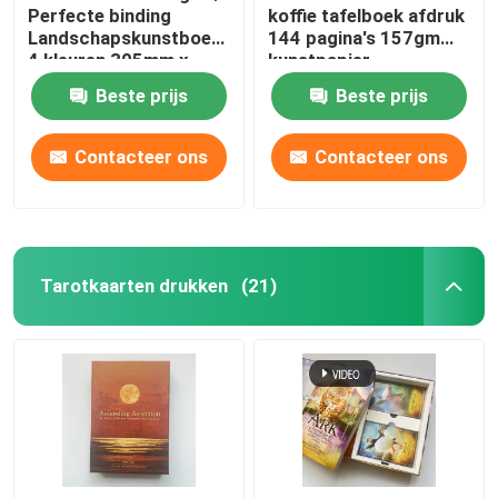
Perfecte binding
koffie tafelboek afdruk
Landschapskunstboeken
144 pagina's 157gm
4 kleuren 305mm x
kunstpapier
229mm
Beste prijs
Beste prijs
Contacteer ons
Contacteer ons
Tarotkaarten drukken
(21)