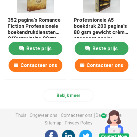
352 pagina's Romance
Professionele A5
Fiction Professionele
boekdruk 200 pagina's
boekendrukdiensten
80 gsm gewicht crème
Offsetprinting 80gm
ongecoat papier
Beste prijs
Beste prijs
Contacteer ons
Contacteer ons
Bekijk meer
Thuis
Ongeveer ons
Contacteer ons
Desktop Site
Sitemap
Privacy Policy