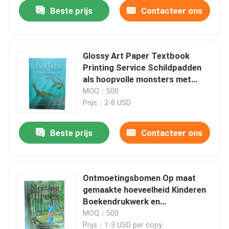
Beste prijs
Contacteer ons
Glossy Art Paper Textbook
Printing Service Schildpadden
als hoopvolle monsters met
4C/4C Printing kleur voor de
MOQ：500
binnenste pagina's
Prijs：2-8 USD
Beste prijs
Contacteer ons
Huis
Ontmoetingsbomen Op maat
gemaakte hoeveelheid Kinderen
Producten
Boekendrukwerk en
milieuvriendelijke inkt Gedrukt op
MOQ：500
100GSM Glossy Art Paper
Video's
Prijs：1-3 USD per copy