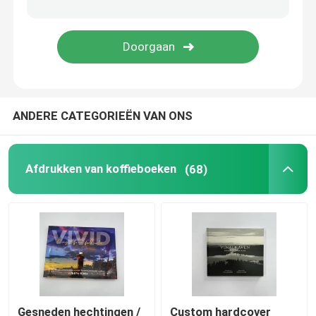
Kleurenboekdrukken
Afdrukken van stripboeken
ANDERE CATEGORIEËN VAN ONS
Bijbeldrukken op maat
Geschenkverpakkingsdozen
Afdrukken van koffieboeken
(68)
Gesneden hechtingen /
Custom hardcover