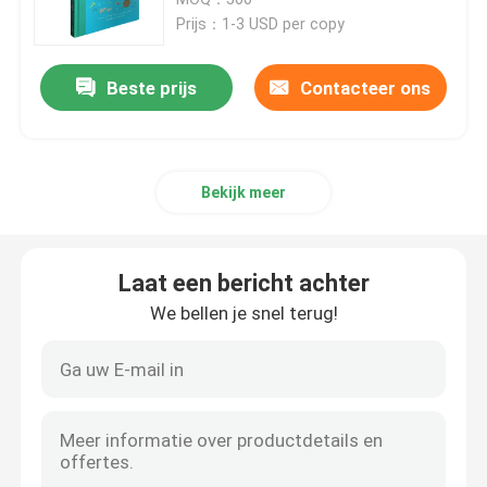
drukhoeveelheid
Prijs：1-3 USD per copy
Druk van kinderboeken
Beste prijs
Contacteer ons
Aanpassing van de catalogus
Bekijk meer
Druk van boeken
Drukdienst voor leerboeken
Laat een bericht achter
We bellen je snel terug!
Hardcover kunstboekdrukken
Diensten voor het drukken van kalenders
Persoonlijke tijdschriftdrukken