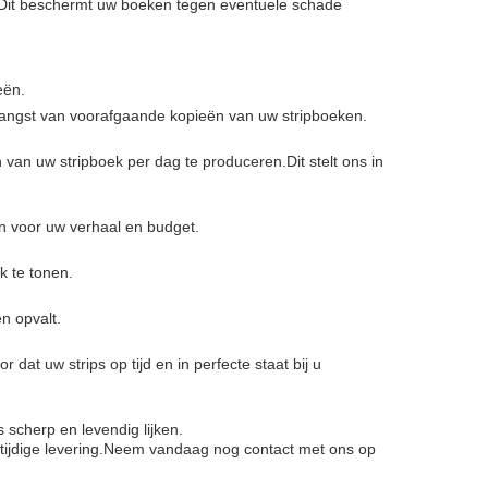
. Dit beschermt uw boeken tegen eventuele schade
.
eën.
vangst van voorafgaande kopieën van uw stripboeken.
an uw stripboek per dag te produceren.Dit stelt ons in
en voor uw verhaal en budget.
k te tonen.
n opvalt.
t uw strips op tijd en in perfecte staat bij u
s scherp en levendig lijken.
n tijdige levering.Neem vandaag nog contact met ons op