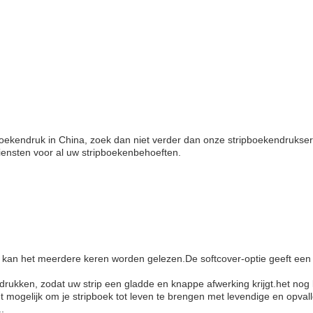
oekendruk in China, zoek dan niet verder dan onze stripboekendrukserv
ensten voor al uw stripboekenbehoeften.
n het meerdere keren worden gelezen.De softcover-optie geeft een vleu
drukken, zodat uw strip een gladde en knappe afwerking krijgt.het nog
et mogelijk om je stripboek tot leven te brengen met levendige en opva
.