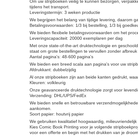
Om uw stripboeken veilig te kunnen bezorgen, verpakke
tijdens het transport.
Leveringstermijn: 3 weken productie
We begrijpen het belang van tijdige levering, daarom g
Betalingsvoorwaarden: 1/3 bij bestelling, 1/3 bij goedk
We bieden flexibele betalingsvoorwaarden om het proce
Leveringscapaciteit: 20000 exemplaren per dag
Met onze state-of-the-art druktechnologie en geschool
staat om grote bestellingen te vervullen zonder afbreuk 
Aantal pagina's: 48-600 pagina's
We bieden een breed scala aan pagina's voor uw stripbo
Afdrukkant: dubbelzijdig
Al onze stripboeken zijn aan beide kanten gedrukt, waar
Kleuren: volkleurig
Onze geavanceerde druktechnologie zorgt voor levendig
Verzending: DHL/UPS/FedEx
We bieden snelle en betrouwbare verzendmogelijkheden v
aankomen.
Soort papier: houtvrij papier
We gebruiken kwalitatief hoogwaardig, milieuvriendelijk 
Kies Comic Book Printing voor je volgende stripboekpro
voor een offerte en begin met het drukken van je droo