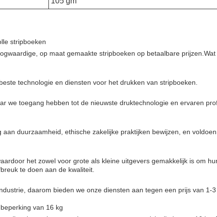
105 gm
lle stripboeken
f hoogwaardige, op maat gemaakte stripboeken op betaalbare prijzen.Wa
ste technologie en diensten voor het drukken van stripboeken.
waar we toegang hebben tot de nieuwste druktechnologie en ervaren prof
ding aan duurzaamheid, ethische zakelijke praktijken bewijzen, en vold
door het zowel voor grote als kleine uitgevers gemakkelijk is om hun s
breuk te doen aan de kwaliteit.
industrie, daarom bieden we onze diensten aan tegen een prijs van 1-3
 beperking van 16 kg