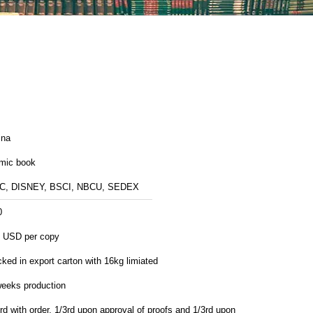
ina
mic book
C, DISNEY, BSCI, NBCU, SEDEX
0
3 USD per copy
ked in export carton with 16kg limiated
weeks production
rd with order, 1/3rd upon approval of proofs and 1/3rd upon