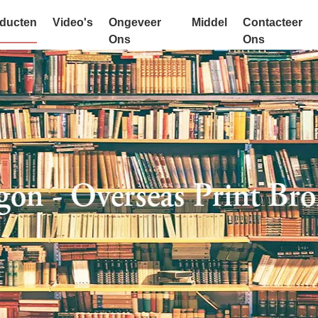
ducten
Video's
Ongeveer
Middel
Contacteer
Ons
Ons