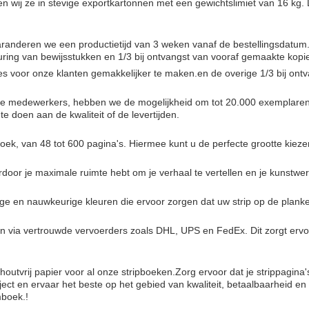
n wij ze in stevige exportkartonnen met een gewichtslimiet van 16 kg
aranderen we een productietijd van 3 weken vanaf de bestellingsdatum
euring van bewijsstukken en 1/3 bij ontvangst van vooraf gemaakte kopi
s voor onze klanten gemakkelijker te maken.en de overige 1/3 bij ont
de medewerkers, hebben we de mogelijkheid om tot 20.000 exemplaren v
te doen aan de kwaliteit of de levertijden.
ek, van 48 tot 600 pagina's. Hiermee kunt u de perfecte grootte kiez
door je maximale ruimte hebt om je verhaal te vertellen en je kunstwer
e en nauwkeurige kleuren die ervoor zorgen dat uw strip op de planke
ia vertrouwde vervoerders zoals DHL, UPS en FedEx. Dit zorgt ervoor da
houtvrij papier voor al onze stripboeken.Zorg ervoor dat je strippagina'
ject en ervaar het beste op het gebied van kwaliteit, betaalbaarheid e
mboek.!