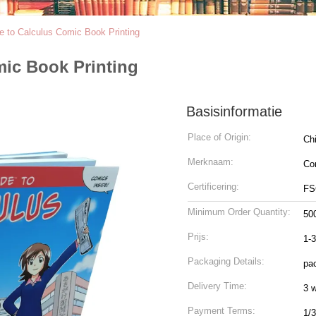
 to Calculus Comic Book Printing
ic Book Printing
Basisinformatie
Place of Origin:
Ch
Merknaam:
Co
Certificering:
FS
Minimum Order Quantity:
50
Prijs:
1-
Packaging Details:
pac
Delivery Time:
3 
Payment Terms:
1/3