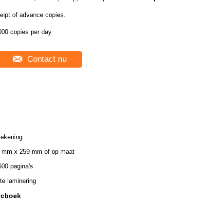
eipt of advance copies.
000 copies per day
Contact nu
rekening
 mm x 259 mm of op maat
600 pagina's
te laminering
icboek