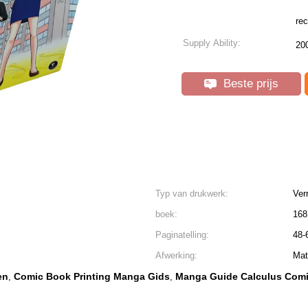
rec
Supply Ability:
20
Beste prijs
Typ van drukwerk:
Ver
boek:
168
Paginatelling:
48-
Afwerking:
Mat
en
Comic Book Printing Manga Gids
Manga Guide Calculus Com
,
,