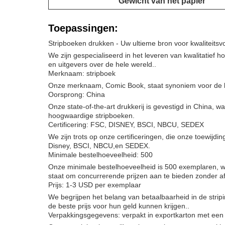
Gewicht van het papier
Toepassingen:
Stripboeken drukken - Uw ultieme bron voor kwaliteitsvo
We zijn gespecialiseerd in het leveren van kwalitatie
en uitgevers over de hele wereld..
Merknaam: stripboek
Onze merknaam, Comic Book, staat synoniem voor de be
Oorsprong: China
Onze state-of-the-art drukkerij is gevestigd in China, 
hoogwaardige stripboeken.
Certificering: FSC, DISNEY, BSCI, NBCU, SEDEX
We zijn trots op onze certificeringen, die onze toewij
Disney, BSCI, NBCU,en SEDEX.
Minimale bestelhoeveelheid: 500
Onze minimale bestelhoeveelheid is 500 exemplaren, waar
staat om concurrerende prijzen aan te bieden zonder af
Prijs: 1-3 USD per exemplaar
We begrijpen het belang van betaalbaarheid in de strip
de beste prijs voor hun geld kunnen krijgen..
Verpakkingsgegevens: verpakt in exportkarton met een