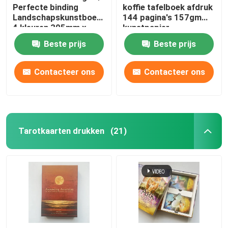
Perfecte binding
koffie tafelboek afdruk
Landschapskunstboeken
144 pagina's 157gm
4 kleuren 305mm x
kunstpapier
229mm
Beste prijs
Beste prijs
Contacteer ons
Contacteer ons
Tarotkaarten drukken
(21)