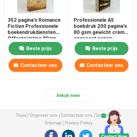
352 pagina's Romance
Professionele A5
Fiction Professionele
boekdruk 200 pagina's
boekendrukdiensten
80 gsm gewicht crème
Offsetprinting 80gm
ongecoat papier
Beste prijs
Beste prijs
Contacteer ons
Contacteer ons
Bekijk meer
Thuis
Ongeveer ons
Contacteer ons
Desktop Site
Sitemap
Privacy Policy