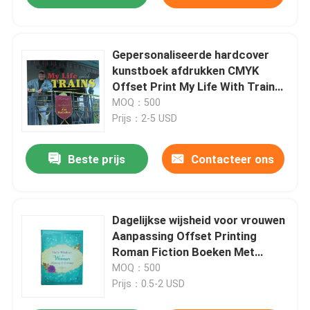
Gepersonaliseerde hardcover
kunstboek afdrukken CMYK
Offset Print My Life With Trains
Cover Fotodrukdiensten
MOQ：500
Prijs：2-5 USD
Beste prijs
Contacteer ons
Dagelijkse wijsheid voor vrouwen
Aanpassing Offset Printing
Roman Fiction Boeken Met
Matte Laminatie En Smyth
MOQ：500
Gesneden Binding
Prijs：0.5-2 USD