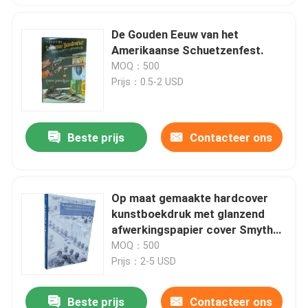
De Gouden Eeuw van het
Amerikaanse Schuetzenfest.
MOQ：500
Prijs：0.5-2 USD
Beste prijs
Contacteer ons
Op maat gemaakte hardcover
kunstboekdruk met glanzend
afwerkingspapier cover Smyth
Gesneden Binding
MOQ：500
Prijs：2-5 USD
Beste prijs
Contacteer ons