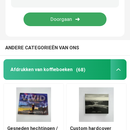
Kleurenboekdrukken
Afdrukken van stripboeken
ANDERE CATEGORIEËN VAN ONS
Bijbeldrukken op maat
Geschenkverpakkingsdozen
Afdrukken van koffieboeken
(68)
Gesneden hechtingen /
Custom hardcover