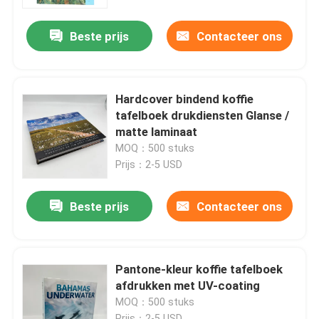
Beste prijs
Contacteer ons
Ongeveer ons
Middel
Hardcover bindend koffie
tafelboek drukdiensten Glanse /
Contacteer ons
matte laminaat
MOQ：500 stuks
Prijs：2-5 USD
Nieuws
Beste prijs
Contacteer ons
Verzoek om een Citaat
Afdrukken van koffieboeken
Pantone-kleur koffie tafelboek
afdrukken met UV-coating
MOQ：500 stuks
Tarotkaarten drukken
Prijs：2-5 USD