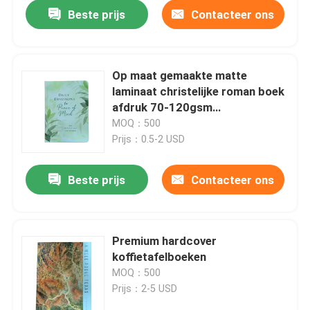
Beste prijs
Contacteer ons
Op maat gemaakte matte
laminaat christelijke roman boek
afdruk 70-120gsm
Papiergewicht in CMYK
MOQ：500
kleurenpalet
Prijs：0.5-2 USD
Beste prijs
Contacteer ons
Huis
Premium hardcover
koffietafelboeken
Producten
MOQ：500
Prijs：2-5 USD
Video's