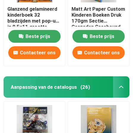
Glanzend gelamineerd
Matt Art Paper Custom
kinderboek 32
Kinderen Boeken Druk
bladzijden met pop-ups
170gm Sectie
in 8,5x11 grootte
Gesneden Casebound
Beste prijs
Beste prijs
Contacteer ons
Contacteer ons
Aanpassing van de catalogus
(26)