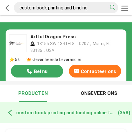
Artful Dragon Press
13155 SW 134TH ST. D207，Miami, FL
33186，USA
5.0
Geverifieerde Leverancier
Bel nu
Contacteer ons
PRODUCTEN
ONGEVEER ONS
custom book printing and binding online fabricage
(358)