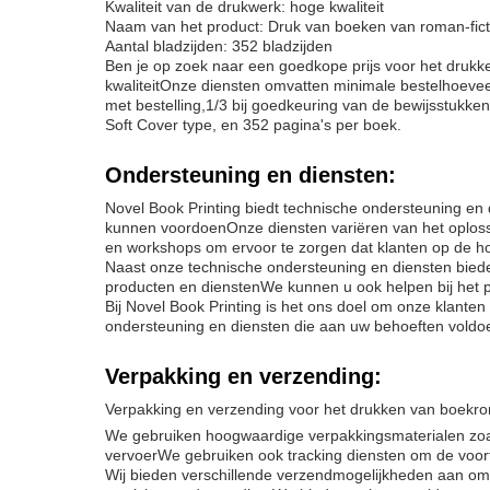
Kwaliteit van de drukwerk: hoge kwaliteit
Naam van het product: Druk van boeken van roman-fict
Aantal bladzijden: 352 bladzijden
Ben je op zoek naar een goedkope prijs voor het drukken
kwaliteitOnze diensten omvatten minimale bestelhoeveel
met bestelling,1/3 bij goedkeuring van de bewijsstukke
Soft Cover type, en 352 pagina's per boek.
Ondersteuning en diensten:
Novel Book Printing biedt technische ondersteuning en
kunnen voordoenOnze diensten variëren van het oploss
en workshops om ervoor te zorgen dat klanten op de ho
Naast onze technische ondersteuning en diensten bied
producten en dienstenWe kunnen u ook helpen bij het p
Bij Novel Book Printing is het ons doel om onze klanten
ondersteuning en diensten die aan uw behoeften voldoe
Verpakking en verzending:
Verpakking en verzending voor het drukken van boekr
We gebruiken hoogwaardige verpakkingsmaterialen zoals
vervoerWe gebruiken ook tracking diensten om de voort
Wij bieden verschillende verzendmogelijkheden aan om 