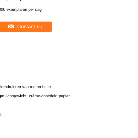
000 exemplaren per dag
Contact nu
kendrukken van roman-fictie
gm lichtgewicht, crème-onbedekt papier
l.