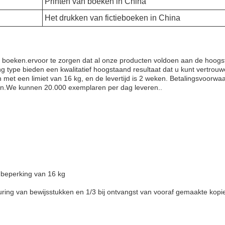
Printen van boeken in China
Het drukken van fictieboeken in China
ie boeken.ervoor te zorgen dat al onze producten voldoen aan de hoog
g type bieden een kwalitatief hoogstaand resultaat dat u kunt vertro
et een limiet van 16 kg, en de levertijd is 2 weken. Betalingsvoorwaard
eën.We kunnen 20.000 exemplaren per dag leveren..
 beperking van 16 kg
euring van bewijsstukken en 1/3 bij ontvangst van vooraf gemaakte kopi