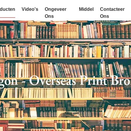
ducten
Video's
Ongeveer
Middel
Contacteer
Ons
Ons