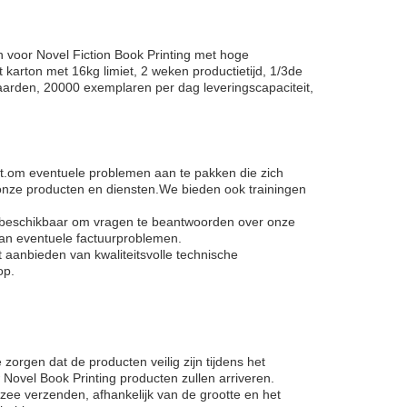
n voor Novel Fiction Book Printing met hoge
karton met 16kg limiet, 2 weken productietijd, 1/3de
waarden, 20000 exemplaren per dag leveringscapaciteit,
ct.om eventuele problemen aan te pakken die zich
onze producten en diensten.We bieden ook trainingen
n beschikbaar om vragen te beantwoorden over onze
van eventuele factuurproblemen.
t aanbieden van kwaliteitsvolle technische
op.
rgen dat de producten veilig zijn tijdens het
Novel Book Printing producten zullen arriveren.
zee verzenden, afhankelijk van de grootte en het