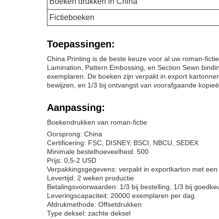
Boeken drukken in China
Fictieboeken
Toepassingen:
China Printing is de beste keuze voor al uw roman-fict
Lamination, Pattern Embossing, en Section Sewn bindin
exemplaren. De boeken zijn verpakt in export kartonnen m
bewijzen, en 1/3 bij ontvangst van voorafgaande kopi
Aanpassing:
Boekendrukken van roman-fictie
Oorsprong: China
Certificering: FSC, DISNEY, BSCI, NBCU, SEDEX
Minimale bestelhoeveelheid: 500
Prijs: 0,5-2 USD
Verpakkingsgegevens: verpakt in exportkarton met een
Levertijd: 2 weken productie
Betalingsvoorwaarden: 1/3 bij bestelling, 1/3 bij goedk
Leveringscapaciteit: 20000 exemplaren per dag
Afdrukmethode: Offsetdrukken
Type deksel: zachte deksel