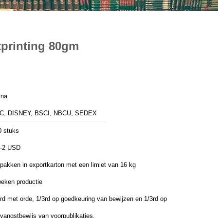
tprinting 80gm
ina
C, DISNEY, BSCI, NBCU, SEDEX
0 stuks
5-2 USD
pakken in exportkarton met een limiet van 16 kg
weken productie
rd met orde, 1/3rd op goedkeuring van bewijzen en 1/3rd op
vangstbewijs van voorpublikaties.