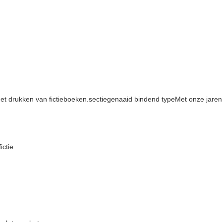
het drukken van fictieboeken.sectiegenaaid bindend typeMet onze jar
ictie