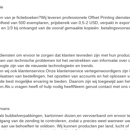
ie
 van je fictieboeken?Wij leveren professionele Offset Printing dienste
heid van 500 exemplaren, prijsbereik van 0,5-2 USD, verpakt in export 
n en 1/3 bij ontvangst van de vooraf gemaakte kopieën. betalingsvoor
 diensten om ervoor te zorgen dat klanten tevreden zijn met hun produ
en van technische problemen tot het verstrekken van informatie over 
ogte zijn van de nieuwste technologieën en trends.
en wij ook klantenservice.Onze klantenservice vertegenwoordigers zij
laatsen van bestellingen, het opzetten van accounts en het oplossen 
 de best mogelijke ervaring te bieden. Daarom zijn wij toegewijd aan he
n.Als u vragen heeft of hulp nodig heeftNeem gerust contact met ons 
omans
 bubbelverpakkingen, kartonnen dozen,en vervoerband om ervoor te zo
gang van de zending te controleren, zodat u precies weet wanneer uw 
aan uw behoeften te voldoen. Wij kunnen producten per land, lucht of 