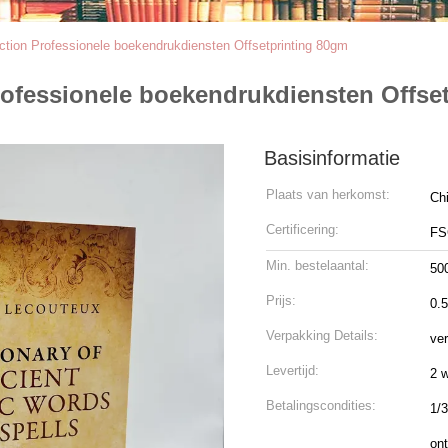
tion Professionele boekendrukdiensten Offsetprinting 80gm
rofessionele boekendrukdiensten Offse
Basisinformatie
Plaats van herkomst:
Ch
Certificering:
FS
Min. bestelaantal:
50
Prijs:
0.
Verpakking Details:
ver
Levertijd:
2 
Betalingscondities:
1/3
ont