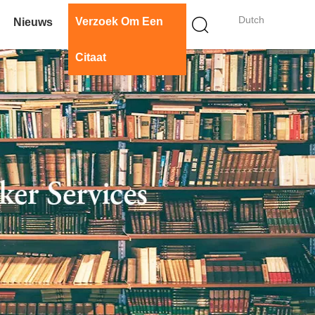
Dutch
Verzoek Om Een
Nieuws
Citaat