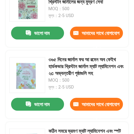
খ্রিস্টান জার্নালের জন্য মুদ্রণ সেবা
MOQ：500
রঙিন বই ছাপা
মূল্য：2-5 USD
ভালো দাম
আমাদের সাথে যোগাযোগ
কমিক বইয়ের মুদ্রণ
করুন
কাস্টম বাইবেল মুদ্রণ
৩৬৫ দিনের জার্নাল ফর আ ৱমেন অব ফেইথ
হার্ডকভার খ্রিস্টান জার্নাল ম্যাট ল্যামিনেশন এবং
উপহার প্যাকেজিং বক্স
২c অভ্যন্তরীণ পৃষ্ঠাগুলি সহ
MOQ：500
মূল্য：2-5 USD
ভালো দাম
আমাদের সাথে যোগাযোগ
করুন
কঠিন সময়ে ভ্রমণ ম্যাট ল্যামিনেশন এবং স্পট