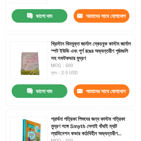
ভালো দাম
আমাদের সাথে যোগাযোগ
আমাদের সম্পর্কে
করুন
সম্পদ
খ্রিস্টান থিমযুক্ত জার্নাল স্কেচবুক কাস্টম জার্নাল
স্পট ইউভি এবং পূর্ণ রঙের অভ্যন্তরীণ পৃষ্ঠাগুলি
যোগাযোগ করুন
সহ সফটকভার মুদ্রণ
MOQ：500
মূল্য：2-5 USD
খবর
ভালো দাম
আমাদের সাথে যোগাযোগ
উদ্ধৃতির জন্য আবেদন
করুন
কফি টেবিল বই মুদ্রণ
প্রার্থনা পত্রিকা শিশুদের জন্য কাস্টম পত্রিকা
মুদ্রণ সঙ্গে Smyth সেলাই বাঁধাই ম্যাট
ল্যামিনেশন কভার কাঠবিহীন অভ্যন্তরীণ
ট্যারোট কার্ড মুদ্রণ
পৃষ্ঠাগুলি
MOQ：500