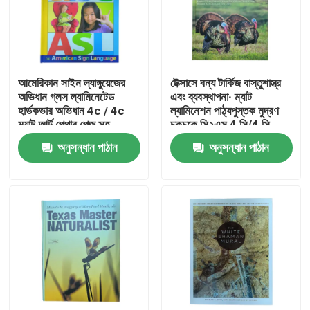
আমেরিকান সাইন ল্যাঙ্গুয়েজের
টেক্সাসে বন্য টার্কিজ বাস্তুশাস্ত্র
অভিধান গ্লস ল্যামিনেটেড
এবং ব্যবস্থাপনা∙ ম্যাট
হার্ডকভার অভিধান 4c / 4c
ল্যামিনেশন পাঠ্যপুস্তক মুদ্রণ
ম্যাট আর্ট পেপার পেজ সহ
চকচকে সি২এস 4 সি/4 সি
মুদ্রণের সাথে
অনুসন্ধান পাঠান
অনুসন্ধান পাঠান
বাড়ি
পণ্য
ভিডিও