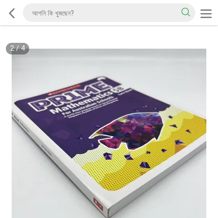
2
/
4