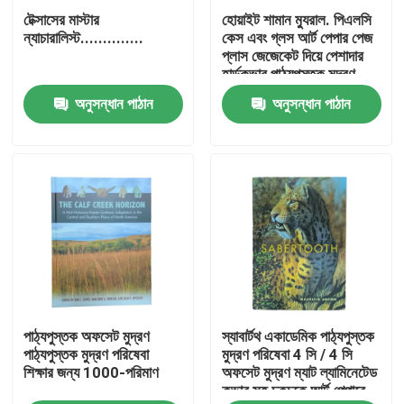
টেক্সাসের মাস্টার
হোয়াইট শামান ম্যুরাল. পিএলসি
ন্যাচারালিস্ট..............
কেস এবং গ্লস আর্ট পেপার পেজ
আমাদের সম্পর্কে
প্লাস জেজেকেট দিয়ে পেশাদার
হার্ডকভার পাঠ্যপুস্তক মুদ্রণ
অনুসন্ধান পাঠান
অনুসন্ধান পাঠান
সম্পদ
যোগাযোগ করুন
খবর
উদ্ধৃতির জন্য আবেদন
পাঠ্যপুস্তক অফসেট মুদ্রণ
স্যাবার্টথ একাডেমিক পাঠ্যপুস্তক
কফি টেবিল বই মুদ্রণ
পাঠ্যপুস্তক মুদ্রণ পরিষেবা
মুদ্রণ পরিষেবা 4 সি / 4 সি
শিক্ষার জন্য 1000-পরিমাণ
অফসেট মুদ্রণ ম্যাট ল্যামিনেটেড
কভার সহ চকচকে আর্ট পেপারে
ট্যারোট কার্ড মুদ্রণ