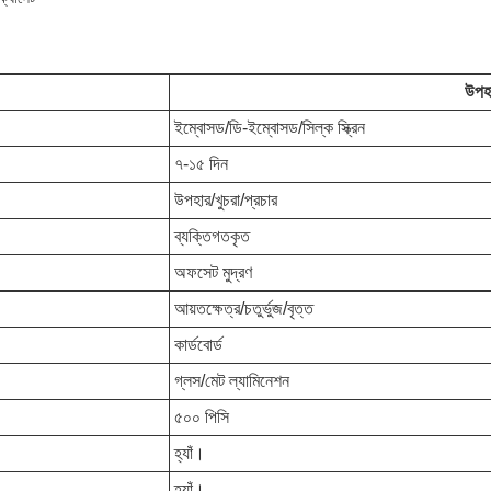
উপহা
ইম্বোসড/ডি-ইম্বোসড/সিল্ক স্ক্রিন
৭-১৫ দিন
উপহার/খুচরা/প্রচার
ব্যক্তিগতকৃত
অফসেট মুদ্রণ
আয়তক্ষেত্র/চতুর্ভুজ/বৃত্ত
কার্ডবোর্ড
গ্লস/মেট ল্যামিনেশন
৫০০ পিসি
হ্যাঁ।
হ্যাঁ।