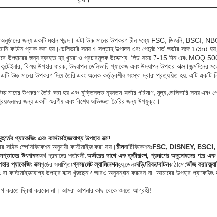
শেষ অনুষ্ঠানের জন্য একটি মহান পছন্দ। এটা উচ্চ মানের উপকরণ চীন মধ্যে FSC, ডিজনি, BSCI, N
তানি কার্টনে প্যাক করা হয়।ডেলিভারি সময় 4 সপ্তাহ উত্পাদন এবং পেমেন্ট শর্ত অর্ডার সঙ্গে 1/3
াবে উপহারের জন্য ব্যবহৃত হয়,খুচরা ও প্রচারমূলক উদ্দেশ্যে. লিড সময় 7-15 দিন এবং MOQ 500
িং কন্টেইনার, বিস্ময় উপহার ধারক, উদযাপন ডেলিভারি প্যাকেজ এবং উদযাপন উপহার বাক্স।জন্মদিনের মতো
 উচ্চ মানের উপকরণ দিয়ে তৈরি এবং অনেক কর্তৃত্বশীল সংস্থা দ্বারা প্রত্যয়িত হয়, এটি একটি ন
 উচ্চ মানের উপকরণ তৈরি করা হয় এবং যুক্তিসঙ্গত ন্যূনতম অর্ডার পরিমাণ, মূল্য,ডেলিভারি সময় এবং পে
রিয়জনদের জন্য একটি স্মরণীয় এবং বিশেষ অভিজ্ঞতা তৈরির জন্য উপযুক্ত।
ুহুর্তের প্যাকেজিং এবং কাস্টমাইজযোগ্য উপহার বক্স!
নার সঠিক স্পেসিফিকেশন অনুযায়ী কাস্টমাইজ করা যায়।
চীন
সার্টিফিকেশনঃ
FSC, DISNEY, BSCI
সপ্তাহের উৎপাদন
অর্থ প্রদানের শর্তাবলী:
অর্ডারের সাথে এক তৃতীয়াংশ, প্রমাণের অনুমোদনের পরে এক
হার প্যাকেজিং বক্স
পৃষ্ঠের সমাপ্তিঃ
গ্লস/মেট ল্যামিনেশন
হ্যান্ডেলঃ
দড়ি/রিবন/বাটন
কাঠামো:
ভাঁজ করা/ফ্ল্য
াকেজিং বা কাস্টমাইজযোগ্য উপহার বাক্স খুঁজছেন? আরও অনুসন্ধান করবেন না।আমাদের উপহার প্যাকেজিং 
যোগ করতে দ্বিধা করবেন না। আমরা আপনার কাছ থেকে শুনতে আগ্রহী!