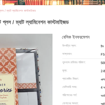
গ্লস / ম্যাট ল্যামিনেশন কাস্টমাইজড
 গ্লস / ম্যাট ল্যামিনেশন কাস্টমাইজড
বেসিক ইনফরমেশন
উৎপত্তি স্থল:
চীন
সাক্ষ্যদান:
FS
ন্যূনতম চাহিদার পরিমাণ:
500
মূল্য:
2-
প্যাকেজিং বিবরণ:
এক্স
ডেলিভারি সময়:
4 সপ
পরিশোধের শর্ত:
অর্
যোগানের ক্ষমতা:
প্র