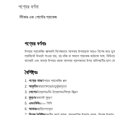
পণ্যের বর্ণনা
স্টিকার এবং পোস্টের প্যাকেজ
পণ্যের বর্ণনাঃ
উপহার প্যাকেজিং বাক্সগুলি বিশেষভাবে আপনার উপহারকে আরও বিশেষ করে তুলতে ড
ল্যামিনেট উভয়ই পাওয়া যায়, হয় ভাঁজ বা সমতল প্যাকেজ কাঠামো সঙ্গে, বি
বাস্কেট এবং অনন্য উপহার ধারক আপনার প্রাপকদের উপর অবিস্মরণীয় ছাপ ফেলে
বৈশিষ্ট্যঃ
পণ্যের নামঃ
উপহার প্যাকেজিং বক্স
আকৃতিঃ
আয়তক্ষেত্র/চতুর্ভুজ/বৃত্ত
লোগোঃ
ইম্বোসড/ডি-ইম্বোসড/সিল্ক স্ক্রিন
মুদ্রণঃ
অফসেট মুদ্রণ
এমওকিউঃ
৫০০ পিসি
আকারঃ
ব্যক্তিগতকৃত
বিশেষ বৈশিষ্ট্যঃ
স্মরণীয় মুহূর্ত প্যাক, সারপ্রাইজ উপহার ধারক, বিশেষ উপহার