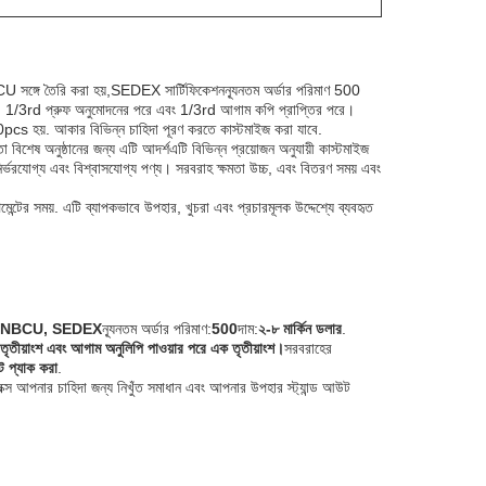
BCU সঙ্গে তৈরি করা হয়,SEDEX সার্টিফিকেশনন্যূনতম অর্ডার পরিমাণ 500
rd হয়, 1/3rd প্রুফ অনুমোদনের পরে এবং 1/3rd আগাম কপি প্রাপ্তির পরে।
pcs হয়. আকার বিভিন্ন চাহিদা পূরণ করতে কাস্টমাইজ করা যাবে.
 বিশেষ অনুষ্ঠানের জন্য এটি আদর্শএটি বিভিন্ন প্রয়োজন অনুযায়ী কাস্টমাইজ
ির্ভরযোগ্য এবং বিশ্বাসযোগ্য পণ্য। সরবরাহ ক্ষমতা উচ্চ, এবং বিতরণ সময় এবং
মেন্টের সময়. এটি ব্যাপকভাবে উপহার, খুচরা এবং প্রচারমূলক উদ্দেশ্যে ব্যবহৃত
, NBCU, SEDEX
ন্যূনতম অর্ডার পরিমাণ:
500
দাম:
২-৮ মার্কিন ডলার
.
 তৃতীয়াংশ এবং আগাম অনুলিপি পাওয়ার পরে এক তৃতীয়াংশ।
সরবরাহের
াট প্যাক করা
.
বক্স আপনার চাহিদা জন্য নিখুঁত সমাধান এবং আপনার উপহার স্ট্যান্ড আউট