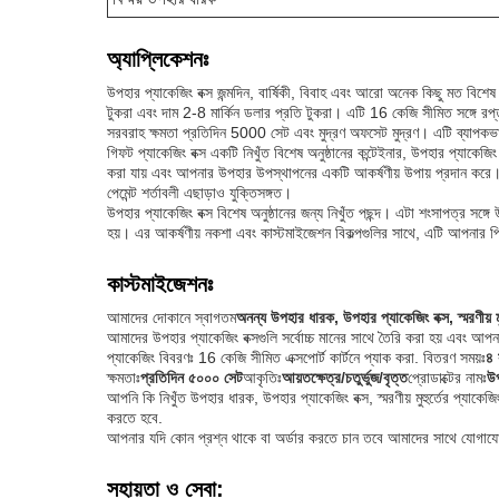
অ্যাপ্লিকেশনঃ
উপহার প্যাকেজিং বক্স জন্মদিন, বার্ষিকী, বিবাহ এবং আরো অনেক কিছু মত বি
টুকরা এবং দাম 2-8 মার্কিন ডলার প্রতি টুকরা। এটি 16 কেজি সীমিত সঙ্গে রপ্
সরবরাহ ক্ষমতা প্রতিদিন 5000 সেট এবং মুদ্রণ অফসেট মুদ্রণ। এটি ব্যাপকভ
গিফট প্যাকেজিং বক্স একটি নিখুঁত বিশেষ অনুষ্ঠানের কন্টেইনার, উপহার প্যাকেজ
করা যায় এবং আপনার উপহার উপস্থাপনের একটি আকর্ষণীয় উপায় প্রদান করে।এটি
পেমেন্ট শর্তাবলী এছাড়াও যুক্তিসঙ্গত।
উপহার প্যাকেজিং বক্স বিশেষ অনুষ্ঠানের জন্য নিখুঁত পছন্দ। এটা শংসাপত্র সঙ্গে
হয়। এর আকর্ষণীয় নকশা এবং কাস্টমাইজেশন বিকল্পগুলির সাথে, এটি আপনার প্
কাস্টমাইজেশনঃ
আমাদের দোকানে স্বাগতম
অনন্য উপহার ধারক, উপহার প্যাকেজিং বক্স, স্মরণীয় ম
আমাদের উপহার প্যাকেজিং বক্সগুলি সর্বোচ্চ মানের সাথে তৈরি করা হয় এবং আপ
প্যাকেজিং বিবরণঃ 16 কেজি সীমিত এক্সপোর্ট কার্টনে প্যাক করা. বিতরণ সময়ঃ
৪ 
ক্ষমতাঃ
প্রতিদিন ৫০০০ সেট
আকৃতিঃ
আয়তক্ষেত্র/চতুর্ভুজ/বৃত্ত
প্রোডাক্টের নামঃ
উপ
আপনি কি নিখুঁত উপহার ধারক, উপহার প্যাকেজিং বক্স, স্মরণীয় মুহুর্তের প্য
করতে হবে.
আপনার যদি কোন প্রশ্ন থাকে বা অর্ডার করতে চান তবে আমাদের সাথে যোগা
সহায়তা ও সেবা: