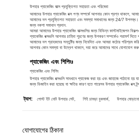
উপহার প্যাকেজিং বাক্স প্রযুক্তিগত সহায়তা এবং পরিষেবা
আমাদের উপহার প্যাকেজিং বক্স পণ্য সম্পর্কে আপনার কোন প্রশ্ন থাকলে, আমা
আমাদের দল প্রযুক্তিগত সহায়তা এবং সমস্যা সমাধানের জন্য 24/7 উপলব্ধ। 
জন্য নকশা সমাধান প্রদান.
আমরা আমাদের উপহার প্যাকেজিং বাক্সগুলির জন্য বিভিন্ন কাস্টমাইজেশন বি
প্যাকেজিং বক্সগুলি আপনার চাহিদা পূরণের জন্য উপকরণ সম্পর্কেও পরামর্শ দিতে 
আমাদের দল গ্রাহকদের সন্তুষ্টির জন্য নিবেদিত এবং আমরা কঠোর পরিশ্রম করি যাত
আপনার কোন সমস্যা বা উদ্বেগ থাকলে, দয়া করে আমাদের সাথে যোগাযোগ কর
প্যাকেজিং এবং শিপিংঃ
প্যাকেজিং এবং শিপিং
উপহার প্যাকেজিং বক্সগুলি সাবধানে প্যাকেজ করা হয় এবং জাহাজে পাঠানো হয় 
জন্য ডিজাইন করা হয়েছে যা ক্ষতির কারণ হতে পারেসব উপহার প্যাকেজিং বক্স ট্র্য
ট্যাগ:
পোস্ট ইট নোট উপহার সেট
,
পিই চামড়া বুকমার্ক
,
উপহার মোড়ানো 
যোগাযোগের ঠিকানা