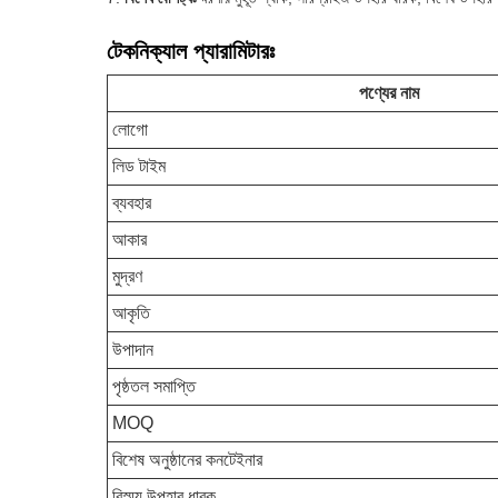
টেকনিক্যাল প্যারামিটারঃ
পণ্যের নাম
লোগো
লিড টাইম
ব্যবহার
আকার
মুদ্রণ
আকৃতি
উপাদান
পৃষ্ঠতল সমাপ্তি
MOQ
বিশেষ অনুষ্ঠানের কনটেইনার
বিস্ময় উপহার ধারক