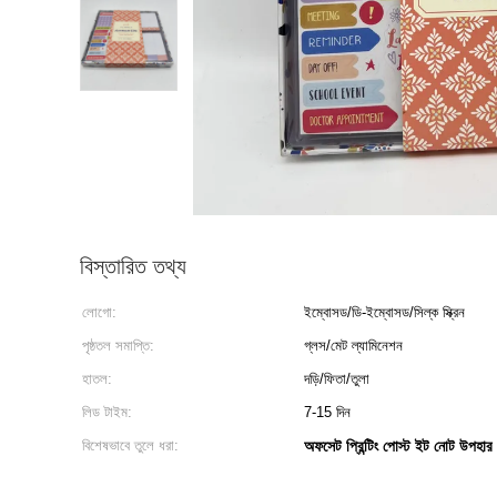
বিস্তারিত তথ্য
লোগো:
ইম্বোসড/ডি-ইম্বোসড/সিল্ক স্ক্রিন
পৃষ্ঠতল সমাপ্তি:
গ্লস/মেট ল্যামিনেশন
হাতল:
দড়ি/ফিতা/তুলা
লিড টাইম:
7-15 দিন
বিশেষভাবে তুলে ধরা:
অফসেট প্রিন্টিং পোস্ট ইট নোট উপহার