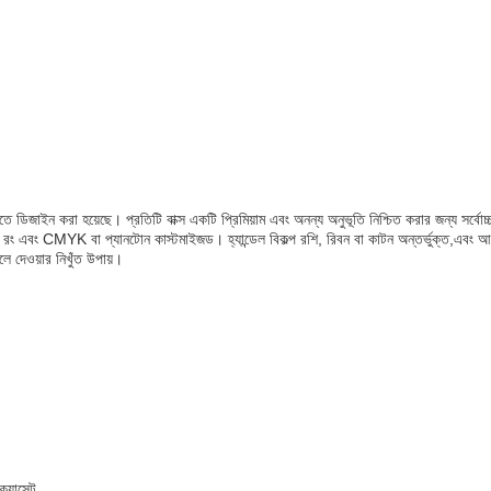
িজাইন করা হয়েছে। প্রতিটি বাক্স একটি প্রিমিয়াম এবং অনন্য অনুভূতি নিশ্চিত করার জন্য সর্বোচ্চ
ভিন্ন রং এবং CMYK বা প্যানটোন কাস্টমাইজড। হ্যান্ডেল বিকল্প রশি, রিবন বা কাটন অন্তর্ভুক্ত,এব
 দেওয়ার নিখুঁত উপায়।
 ক্যাসেট