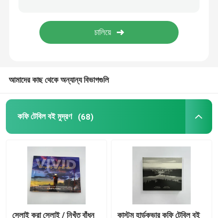
রঙিন বই ছাপা
কমিক বইয়ের মুদ্রণ
আমাদের কাছ থেকে অন্যান্য বিভাগগুলি
কাস্টম বাইবেল মুদ্রণ
উপহার প্যাকেজিং বক্স
কফি টেবিল বই মুদ্রণ
(68)
সেলাই করা সেলাই / নিখুঁত বাঁধন
কাস্টম হার্ডকভার কফি টেবিল বই