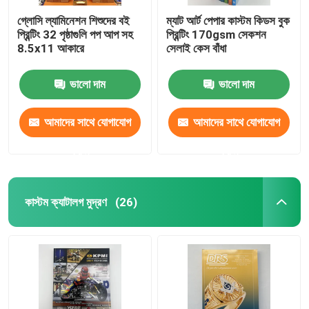
গ্লোসি ল্যামিনেশন শিশুদের বই
ম্যাট আর্ট পেপার কাস্টম কিডস বুক
প্রিন্টিং 32 পৃষ্ঠাগুলি পপ আপ সহ
প্রিন্টিং 170gsm সেকশন
8.5x11 আকারে
সেলাই কেস বাঁধা
ভালো দাম
ভালো দাম
আমাদের সাথে যোগাযোগ
আমাদের সাথে যোগাযোগ
করুন
করুন
কাস্টম ক্যাটালগ মুদ্রণ
(26)