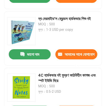
করুন
দ্য মেরমাইড'স ফ্রেন্ডস হার্ডকভার শিশু বই
MOQ：500
মূল্য：1-3 USD per copy
ভালো দাম
আমাদের সাথে যোগাযোগ
করুন
4C হার্ডকভার বই মুদ্রণ কাঠবিহীন কাগজ এবং
স্পট ইউভি দিয়ে
MOQ：500
মূল্য：0.5-2 USD