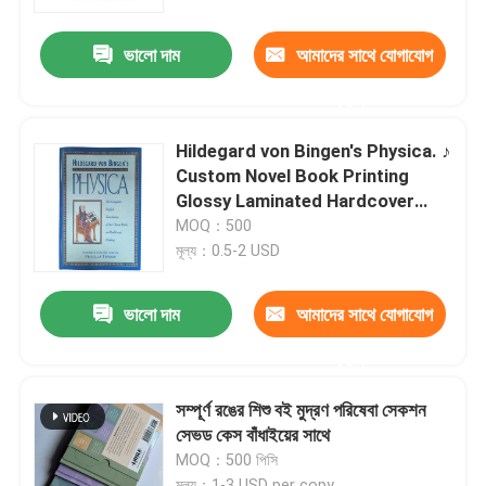
ভালো দাম
আমাদের সাথে যোগাযোগ
আমাদের সম্পর্কে
করুন
সম্পদ
Hildegard von Bingen's Physica. ♪
Custom Novel Book Printing
যোগাযোগ করুন
Glossy Laminated Hardcover
Editions Smyth Sewn Binding. ♪
MOQ：500
হিল্ডগার্ড ভন বিনজেনের পদার্থবিজ্ঞান ♪ কাস্টম
মূল্য：0.5-2 USD
খবর
উপন্যাস বই মুদ্রণ উজ্জ্বল স্তরিত হার্ডকভার
সংস্করণ
ভালো দাম
আমাদের সাথে যোগাযোগ
উদ্ধৃতির জন্য আবেদন
করুন
কফি টেবিল বই মুদ্রণ
সম্পূর্ণ রঙের শিশু বই মুদ্রণ পরিষেবা সেকশন
সেভড কেস বাঁধাইয়ের সাথে
MOQ：500 পিসি
ট্যারোট কার্ড মুদ্রণ
মূল্য：1-3 USD per copy