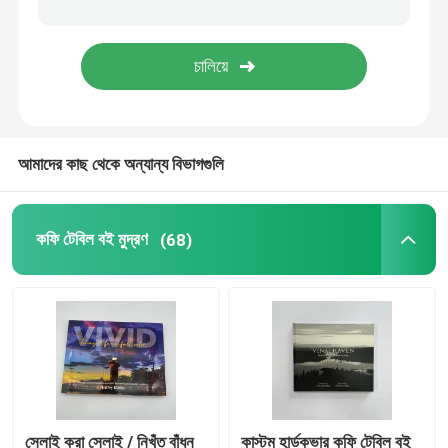
রঙিন বই ছাপা
কমিক বইয়ের মুদ্রণ
আমাদের কাছ থেকে অন্যান্য বিভাগগুলি
কাস্টম বাইবেল মুদ্রণ
উপহার প্যাকেজিং বক্স
কফি টেবিল বই মুদ্রণ
(68)
সেলাই করা সেলাই / নিখুঁত বাঁধন
কাস্টম হার্ডকভার কফি টেবিল বই