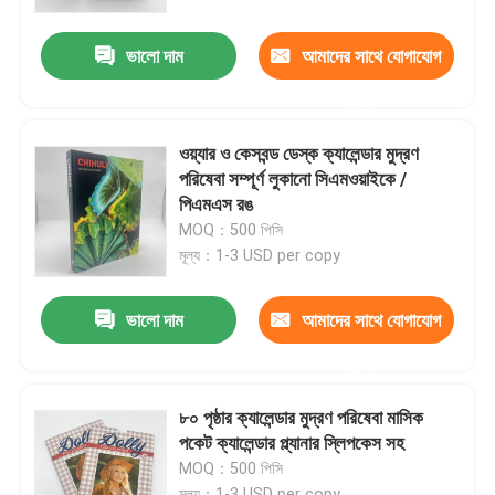
ভালো দাম
আমাদের সাথে যোগাযোগ
আমাদের সম্পর্কে
করুন
সম্পদ
ওয়্যার ও কেসবন্ড ডেস্ক ক্যালেন্ডার মুদ্রণ
পরিষেবা সম্পূর্ণ লুকানো সিএমওয়াইকে /
যোগাযোগ করুন
পিএমএস রঙ
MOQ：500 পিসি
মূল্য：1-3 USD per copy
খবর
ভালো দাম
আমাদের সাথে যোগাযোগ
উদ্ধৃতির জন্য আবেদন
করুন
কফি টেবিল বই মুদ্রণ
৮০ পৃষ্ঠার ক্যালেন্ডার মুদ্রণ পরিষেবা মাসিক
পকেট ক্যালেন্ডার প্ল্যানার স্লিপকেস সহ
MOQ：500 পিসি
ট্যারোট কার্ড মুদ্রণ
মূল্য：1-3 USD per copy