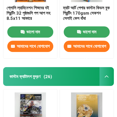
গ্লোসি ল্যামিনেশন শিশুদের বই
ম্যাট আর্ট পেপার কাস্টম কিডস বুক
প্রিন্টিং 32 পৃষ্ঠাগুলি পপ আপ সহ
প্রিন্টিং 170gsm সেকশন
8.5x11 আকারে
সেলাই কেস বাঁধা
ভালো দাম
ভালো দাম
আমাদের সাথে যোগাযোগ
আমাদের সাথে যোগাযোগ
করুন
করুন
কাস্টম ক্যাটালগ মুদ্রণ
(26)