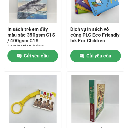
Về chúng tôi
In sách trẻ em đầy
Dịch vụ in sách vỏ
Nguồn
màu sắc 350gsm C1S
cứng PLC Eco Friendly
/ 400gsm C1S
Ink For Children
Lamination bóng
Liên hệ chúng tôi
Gửi yêu cầu
Gửi yêu cầu
Tin tức
Yêu cầu báo giá
In sách bàn cà phê
In thẻ Tarot