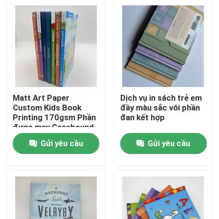
Matt Art Paper
Dịch vụ in sách trẻ em
Custom Kids Book
đầy màu sắc với phần
Printing 170gsm Phần
đan kết hợp
được may Casebound
Gửi yêu cầu
Gửi yêu cầu
Trang chủ
Các sản phẩm
video