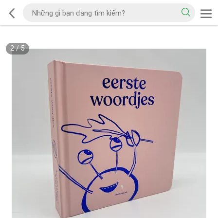
2
/
5