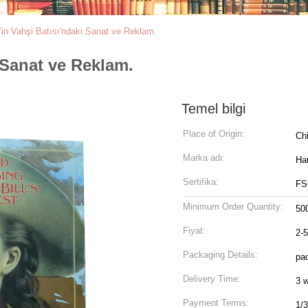
l'in Vahşi Batısı'ndaki Sanat ve Reklam.
i Sanat ve Reklam.
Temel bilgi
Place of Origin:
Ch
Marka adı:
Ha
Sertifika:
FS
Minimum Order Quantity:
50
Fiyat:
2-
Packaging Details:
pac
Delivery Time:
3 
Payment Terms:
1/3