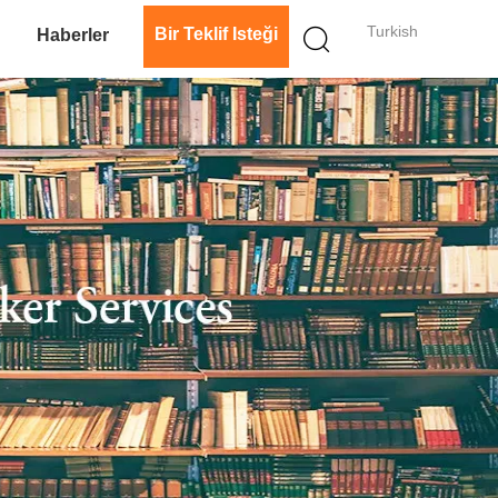
Turkish
Bir Teklif Isteği
n
Haberler