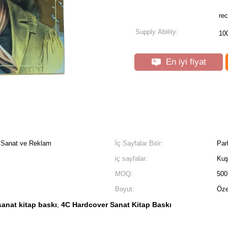
rec
Supply Ability:
10
En iyi fiyat
da Sanat ve Reklam
İç Sayfalar Bitir:
Par
iç sayfalar:
Kuş
MOQ:
500
Boyut:
Öze
sanat kitap baskı
4C Hardcover Sanat Kitap Baskı
,