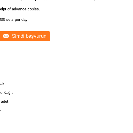
eipt of advance copies.
000 sets per day
Şimdi başvurun
lak
e Kağıt
 adet.
l