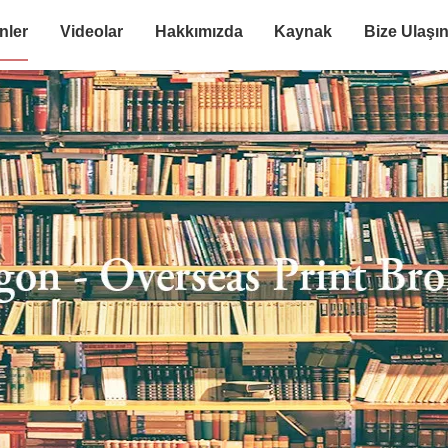
nler
Videolar
Hakkımızda
Kaynak
Bize Ulaşı