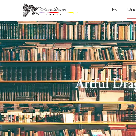
Ev
Ürü