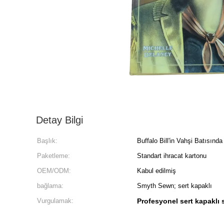
Detay Bilgi
Başlık:
Buffalo Bill'in Vahşi Batısın
Paketleme:
Standart ihracat kartonu
OEM/ODM:
Kabul edilmiş
bağlama:
Smyth Sewn; sert kapaklı
Vurgulamak:
Profesyonel sert kapaklı 