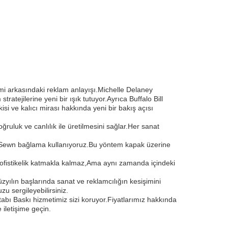
eyimi arkasındaki reklam anlayışı.Michelle Delaney
ratejilerine yeni bir ışık tutuyor.Ayrıca Buffalo Bill
etkisi ve kalıcı mirası hakkında yeni bir bakış açısı
ğruluk ve canlılık ile üretilmesini sağlar.Her sanat
yth Sewn bağlama kullanıyoruz.Bu yöntem kapak üzerine
 sofistikelik katmakla kalmaz,Ama aynı zamanda içindeki
üzyılın başlarında sanat ve reklamcılığın kesişimini
u sergileyebilirsiniz.
tabı Baskı hizmetimiz sizi koruyor.Fiyatlarımız hakkında
iletişime geçin.