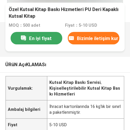
Özel Kutsal Kitap Baskı Hizmetleri PU Deri Kapaklı
Kutsal Kitap
MOQ：500 adet
Fiyat：5-10 USD
En iyi fiyat
Bizimle iletişim kur
ÜRüN AçıKLAMASı
Kutsal Kitap Baskı Servisi
,
Vurgulamak:
Kişiselleştirilebilir Kutsal Kitap Bas
kı Hizmetleri
İhracat kartonlarında 16 kg'lık bir sınırl
Ambalaj bilgileri
a paketlenmiştir.
Fiyat
5-10 USD