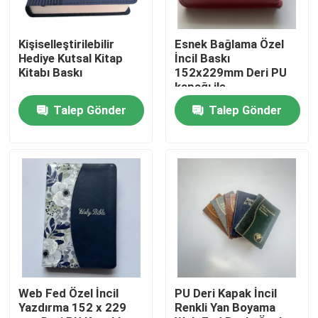
Hakkımızda
Kişiselleştirilebilir
Esnek Bağlama Özel
Hediye Kutsal Kitap
İncil Baskı
Kitabı Baskı
152x229mm Deri PU
Kaynak
kapağı ile
Talep Gönder
Talep Gönder
Bize Ulaşın
Haberler
Bir teklif isteği
Sehpa Kitap Basımı
Web Fed Özel İncil
PU Deri Kapak İncil
Yazdırma 152 x 229
Renkli Yan Boyama
Tarot Kartı Baskı