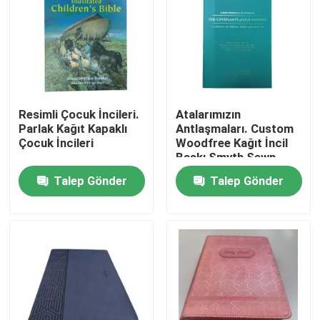
Resimli Çocuk İncileri.
Atalarımızın
Parlak Kağıt Kapaklı
Antlaşmaları. Custom
Çocuk İncileri
Woodfree Kağıt İncil
Baskı Smyth Sewn
Softcover Web Fed
Talep Gönder
Talep Gönder
Teknoloji
Ev
Ürünler
videolar