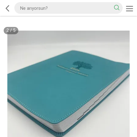
2
/
5