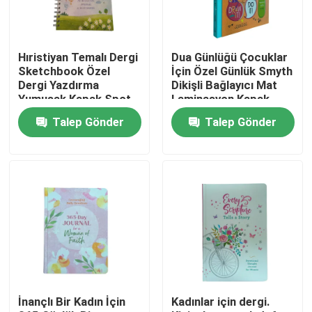
Hakkımızda
Hıristiyan Temalı Dergi
Dua Günlüğü Çocuklar
Sketchbook Özel
İçin Özel Günlük Smyth
Kaynak
Dergi Yazdırma
Dikişli Bağlayıcı Mat
Yumuşak Kapak Spot
Laminasyon Kapak
UV ve Tam Renkli İç
Odunsuz İç Sayfalar
Talep Gönder
Talep Gönder
Sayfalar
Bize Ulaşın
Haberler
Bir teklif isteği
Sehpa Kitap Basımı
İnançlı Bir Kadın İçin
Kadınlar için dergi.
Tarot Kartı Baskı