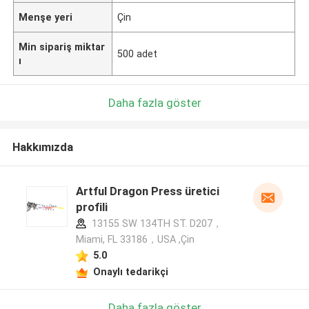
Menşe yeri
Çin
Min sipariş miktar
500 adet
ı
Daha fazla göster
Hakkımızda
Artful Dragon Press üretici
profili
13155 SW 134TH ST. D207，
Miami, FL 33186，USA ,Çin
5.0
Onaylı tedarikçi
Daha fazla göster