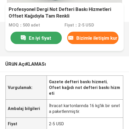
Profesyonel Dergi Not Defteri Baskı Hizmetleri
Offset Kağıdıyla Tam Renkli
MOQ：500 adet
Fiyat：2-5 USD
En iyi fiyat
Bizimle iletişim kur
ÜRüN AçıKLAMASı
Gazete defteri baskı hizmeti
,
Vurgulamak:
Ofset kağıdı not defteri baskı hizm
eti
İhracat kartonlarında 16 kg'lık bir sınırl
Ambalaj bilgileri
a paketlenmiştir.
Fiyat
2-5 USD