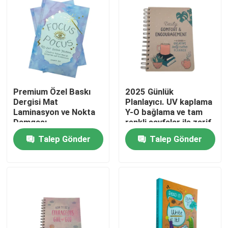
Premium Özel Baskı
2025 Günlük
Dergisi Mat
Planlayıcı. UV kaplama
Laminasyon ve Nokta
Y-O bağlama ve tam
Damgası
renkli sayfalar ile zarif
mat laminatlı özel
Talep Gönder
Talep Gönder
dergi.
Ev
Ürünler
videolar