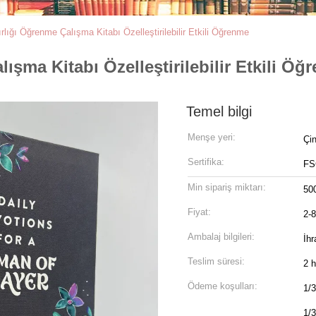
lığı Öğrenme Çalışma Kitabı Özelleştirilebilir Etkili Öğrenme
ışma Kitabı Özelleştirilebilir Etkili Öğ
Temel bilgi
Menşe yeri:
Çi
Sertifika:
FS
Min sipariş miktarı:
50
Fiyat:
2-
Ambalaj bilgileri:
İhr
Teslim süresi:
2 h
Ödeme koşulları:
1/3
1/