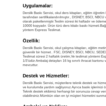
Uygulamalar:
Derslik Baskı Servisi, okul ders kitapları, eğitim öğret
tarafından sertifikalandırılmıştır., DISNEY, BSCI, NBCU 
olarak paketlenmiştir.Teslim süresi iki haftadır ve ödeme
10000 kopyadır. Ürün türü ders kitabı baskı hizmeti.Bağl
yöntem Express Teslimat.
Özellik:
Derslik Baskı Servisi, okul çalışma kitapları, eğitim me
güvenilir bir hizmet.. FSC, DISNEY, BSCI, NBCU, SEDEX ta
Teslimat süresi 2 haftalık üretim,Ve teslimat yöntemi Ex
1/3'üdür.Ambalaj detayları 16 kg sınırlı ihracat karton
mevcuttur.
Destek ve Hizmetler:
Derslik Baskı Servisi, müşterilere teknik destek ve hizme
ve kurulumda yardım sağlıyoruz.Ayrıca baskı işlerinizi ö
Teknik destek ekibimiz herhangi bir sorunuza cevap ver
olabilirsiniz.Mümkün olan en iyi müşteri hizmetini sunmay