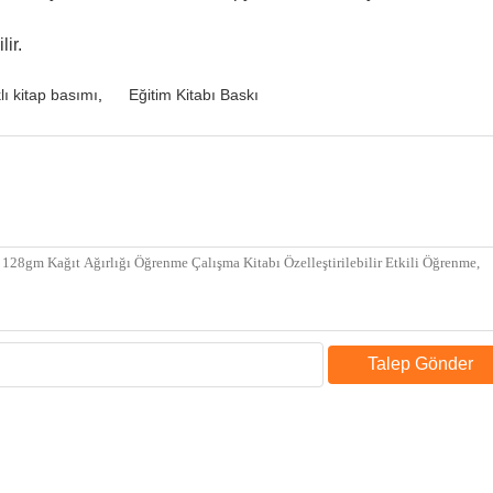
ir.
ı kitap basımı
,
Eğitim Kitabı Baskı
Talep Gönder