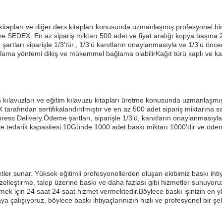
im kitapları ve diğer ders kitapları konusunda uzmanlaşmış profesyonel b
ve SEDEX. En az sipariş miktarı 500 adet ve fiyat aralığı kopya başına 2
 şartları siparişle 1/3'tür., 1/3'ü kanıtların onaylanmasıyla ve 1/3'ü ö
ama yöntemi dikiş ve mükemmel bağlama olabilirKağıt türü kaplı ve kaplı k
tin kılavuzları ve eğitim kılavuzu kitapları üretme konusunda uzmanlaşm
rafından sertifikalandırılmıştır ve en az 500 adet sipariş miktarına sah
press Delivery.Ödeme şartları, siparişle 1/3'ü, kanıtların onaylanmasıy
u ve tedarik kapasitesi 10Günde 1000 adet baskı miktarı 1000'dir ve öd
tler sunar. Yüksek eğitimli profesyonellerden oluşan ekibimiz baskı ihtiy
zelleştirme, talep üzerine baskı ve daha fazlası gibi hizmetler sunuyoru
mek için 24 saat 24 saat hizmet vermektedir.Böylece baskı işinizin en 
a çalışıyoruz, böylece baskı ihtiyaçlarınızın hızlı ve profesyonel bir şek