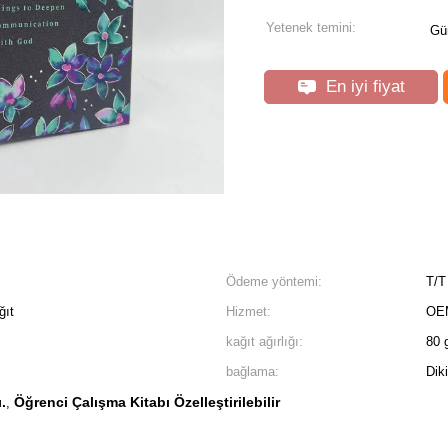
Yetenek temini:
Gü
En iyi fiyat
Ödeme yöntemi:
T/T
ğıt
Hizmet:
OE
kağıt ağırlığı:
80 
bağlama:
Dik
.
Öğrenci Çalışma Kitabı Özelleştirilebilir
,