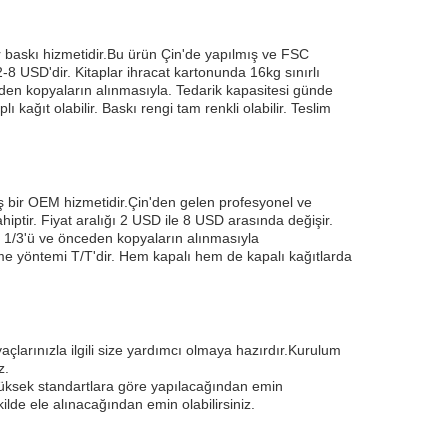
ir baskı hizmetidir.Bu ürün Çin'de yapılmış ve FSC
-8 USD'dir. Kitaplar ihracat kartonunda 16kg sınırlı
nceden kopyaların alınmasıyla. Tedarik kapasitesi günde
ağıt olabilir. Baskı rengi tam renkli olabilir. Teslim
ış bir OEM hizmetidir.Çin'den gelen profesyonel ve
iptir. Fiyat aralığı 2 USD ile 8 USD arasında değişir.
la 1/3'ü ve önceden kopyaların alınmasıyla
eme yöntemi T/T'dir. Hem kapalı hem de kapalı kağıtlarda
açlarınızla ilgili size yardımcı olmaya hazırdır.Kurulum
z.
yüksek standartlara göre yapılacağından emin
ilde ele alınacağından emin olabilirsiniz.