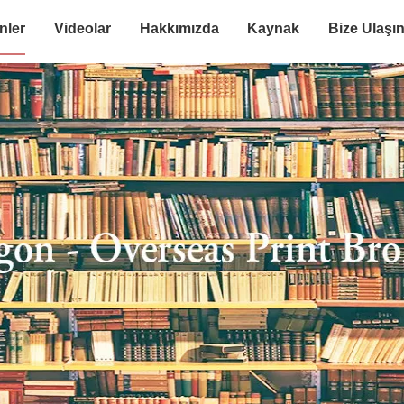
nler
Videolar
Hakkımızda
Kaynak
Bize Ulaşı