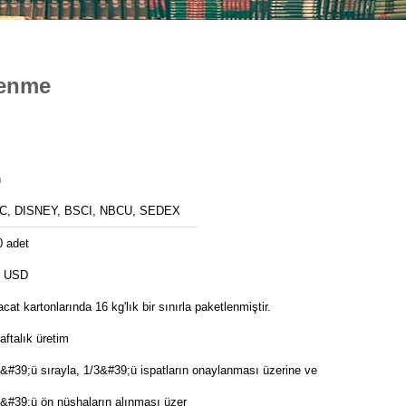
renme
n
C, DISNEY, BSCI, NBCU, SEDEX
0 adet
8 USD
acat kartonlarında 16 kg'lık bir sınırla paketlenmiştir.
aftalık üretim
&#39;ü sırayla, 1/3&#39;ü ispatların onaylanması üzerine ve
3&#39;ü ön nüshaların alınması üzer