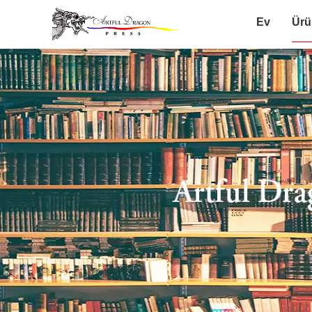
Ev
Ürü