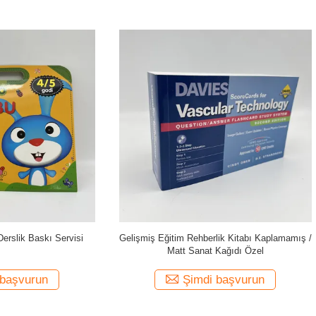
itim Rehberlik Kitabı Kaplamamış /
Kişiselleştirilebilir Derslik Baskı S
Matt Sanat Kağıdı Özel
Çalışma Kitabı için Offset B
Şimdi başvurun
Şimdi başvurun