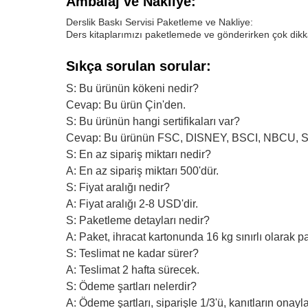
Ambalaj ve Nakliye:
Derslik Baskı Servisi Paketleme ve Nakliye:
Ders kitaplarımızı paketlemede ve gönderirken çok dikkatl
Sıkça sorulan sorular:
S: Bu ürünün kökeni nedir?
Cevap: Bu ürün Çin'den.
S: Bu ürünün hangi sertifikaları var?
Cevap: Bu ürünün FSC, DISNEY, BSCI, NBCU, SED
S: En az sipariş miktarı nedir?
A: En az sipariş miktarı 500'dür.
S: Fiyat aralığı nedir?
A: Fiyat aralığı 2-8 USD'dir.
S: Paketleme detayları nedir?
A: Paket, ihracat kartonunda 16 kg sınırlı olarak pa
S: Teslimat ne kadar sürer?
A: Teslimat 2 hafta sürecek.
S: Ödeme şartları nelerdir?
A: Ödeme şartları, siparişle 1/3'ü, kanıtların ona