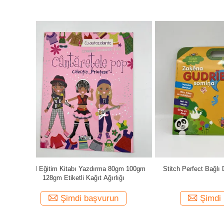
gm 100gm
Stitch Perfect Bağlı Derslik Baskı Servisi
Gelişmiş Eğ
ığı
Şimdi başvurun