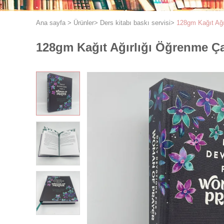
Ana sayfa
>
Ürünler
>
Ders kitabı baskı servisi
>
128gm Kağıt Ağır
128gm Kağıt Ağırlığı Öğrenme Çal