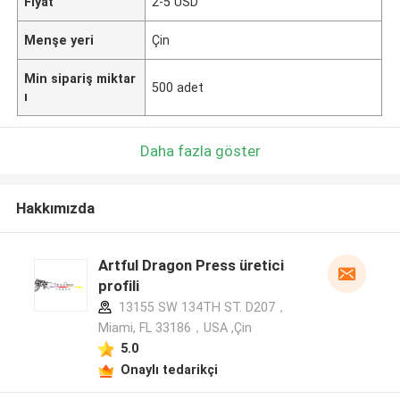
Fiyat
2-5 USD
Menşe yeri
Çin
Min sipariş miktar
500 adet
ı
Daha fazla göster
Hakkımızda
Artful Dragon Press üretici
profili
13155 SW 134TH ST. D207，
Miami, FL 33186，USA ,Çin
5.0
Onaylı tedarikçi