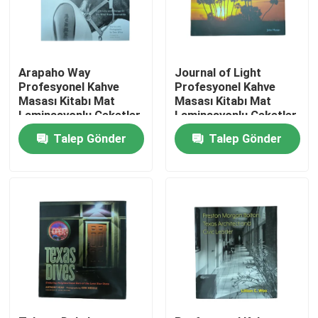
Hakkımızda
Arapaho Way
Journal of Light
Kaynak
Profesyonel Kahve
Profesyonel Kahve
Masası Kitabı Mat
Masası Kitabı Mat
Laminasyonlu Ceketler
Laminasyonlu Ceketler
ve Parlak Sanat Kağıdı
ve Sabit Kapaklı
Bize Ulaşın
Talep Gönder
Talep Gönder
Sayfaları için Baskı
Bağlama ile Baskı
Servisi
Servisi
Haberler
Bir teklif isteği
Sehpa Kitap Basımı
Tarot Kartı Baskı