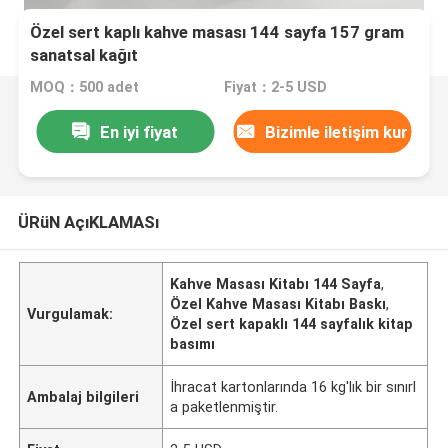
Özel sert kaplı kahve masası 144 sayfa 157 gram
sanatsal kağıt
MOQ：500 adet
Fiyat：2-5 USD
En iyi fiyat
Bizimle iletişim kur
ÜRüN AçıKLAMASı
Kahve Masası Kitabı 144 Sayfa
,
Özel Kahve Masası Kitabı Baskı
,
Vurgulamak:
Özel sert kapaklı 144 sayfalık kitap
basımı
İhracat kartonlarında 16 kg'lık bir sınırl
Ambalaj bilgileri
a paketlenmiştir.