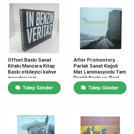
Offset Baskı Sanat
After Promontory.
Kitabı Manzara Kitap
Parlak Sanat Kağıdı
Baskı etkileyici kahve
Mat Laminasyonlu Tam
masaları için
Renkli Baskı ve Özel
Ceketli Kahve Masası
Talep Gönder
Talep Gönder
Ev
Ürünler
videolar