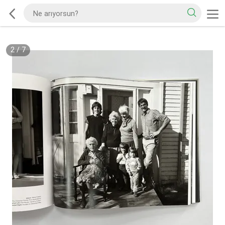
2
/
7