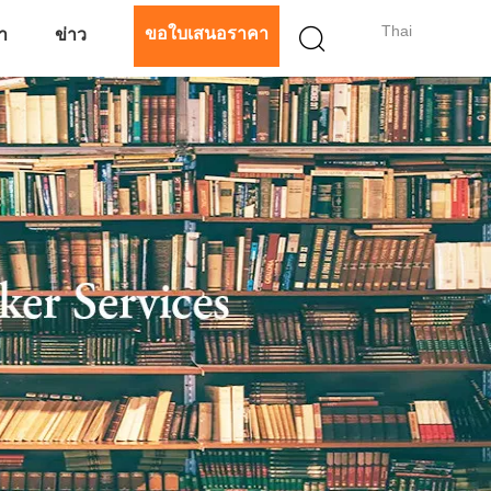
Thai
ขอใบเสนอราคา
รา
ข่าว