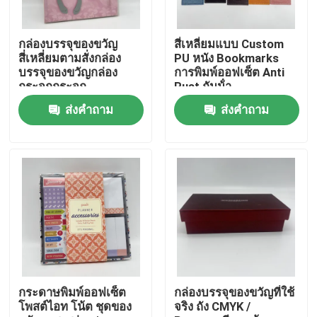
เกี่ยวกับเรา
กล่องบรรจุของขวัญ
สี่เหลี่ยมแบบ Custom
สี่เหลี่ยมตามสั่งกล่อง
PU หนัง Bookmarks
บรรจุของขวัญกล่อง
การพิมพ์ออฟเซ็ต Anti
ทรัพยากร
กระจกกระจก
Rust กันน้ํา
ส่งคำถาม
ส่งคำถาม
ติดต่อเรา
ข่าว
ขอใบเสนอราคา
การพิมพ์หนังสือโต๊ะกาแฟ
กระดาษพิมพ์ออฟเซ็ต
กล่องบรรจุของขวัญที่ใช้
โพสต์ไอท โน้ต ชุดของ
จริง ถัง CMYK /
การ พิมพ์ บัตร ทาโร