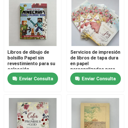
Sobre nosotros
Recurso
Libros de dibujo de
Servicios de impresión
Éntrenos en contacto con
bolsillo Papel sin
de libros de tapa dura
revestimiento para su
en papel
colección
personalizados para
Noticias
proyectos creativos
Enviar Consulta
Enviar Consulta
de cualquier tamaño
Pida una cita
Impresión de libros de mesa
Impresión de tarjetas de tarot