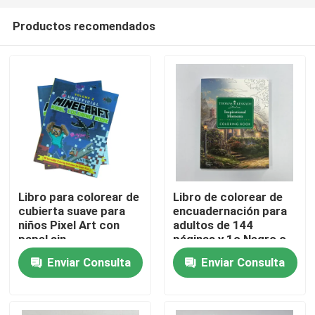
Productos recomendados
Libro para colorear de
Libro de colorear de
cubierta suave para
encuadernación para
Hogar
niños Pixel Art con
adultos de 144
papel sin
páginas y 1c Negro o
revestimiento sin
4c Impresión de
Enviar Consulta
Enviar Consulta
Productos
madera
proceso
Vídeos