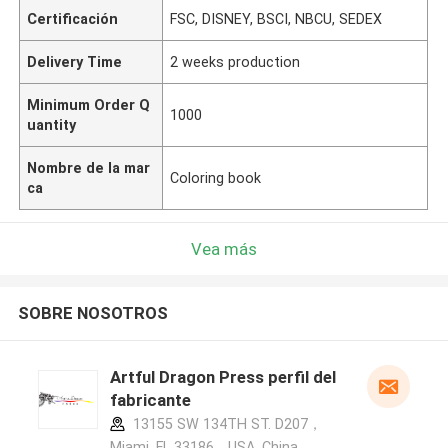
Certificación
FSC, DISNEY, BSCI, NBCU, SEDEX
Delivery Time
2 weeks production
Minimum Order Q
1000
uantity
Nombre de la mar
Coloring book
ca
Vea más
SOBRE NOSOTROS
Artful Dragon Press perfil del
fabricante
13155 SW 134TH ST. D207，
Miami, FL 33186，USA ,China