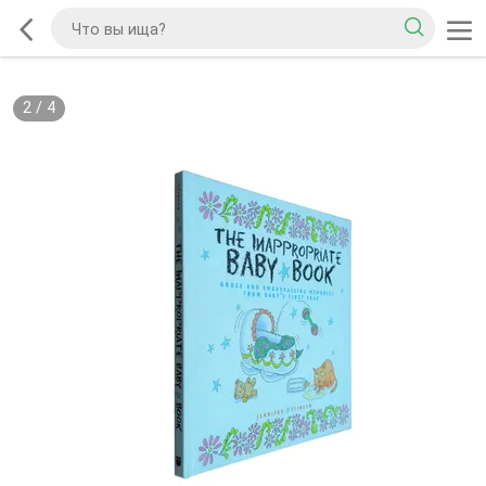
2
/
4