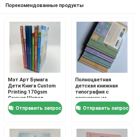
Порекомендованные продукты
Мэт Арт Бумага
Полноцветная
Дети Книга Custom
детская книжная
Printing 170gsm
типография с
Дом
Секция Шитая
секционным
Casebound
пошивом
Отправить запрос
Отправить запрос
Продукты
Видео