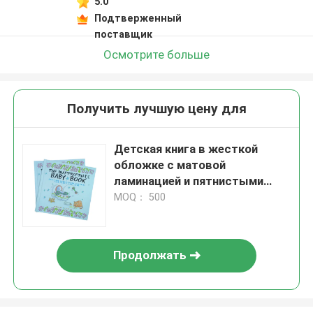
5.0
Подтверженный
поставщик
Осмотрите больше
Получить лучшую цену для
Детская книга в жесткой
обложке с матовой
ламинацией и пятнистыми
ультрафиолетовыми лучами
MOQ： 500
для рисования
Продолжать