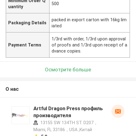
Minimum Order Q
500
uantity
packed in export carton with 16kg lim
Packaging Details
iated
1/3rd with order, 1/3rd upon approval
Payment Terms
of proofs and 1/3rd upon receipt of a
dvance copies.
Осмотрите больше
О нас
Artful Dragon Press профиль
производителя
13155 SW 134TH ST. D207，
Miami, FL 33186，USA ,Китай