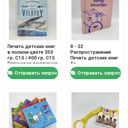
О нас
Ресурс
Печать детских книг
8 - 32
в полном цвете 350
Распространение
Свяжитесь мы
гр. C1S / 400 гр. C1S
Печать детских книг
Глянцевая ламинация
4c
Профессиональная
Новости
Отправить запрос
Отправить запрос
печать в цвете
Спросите цитату
Печать столовых книг
Печать карт таро