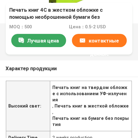
Печать книг 4С в жестком обложке с
помощью необрошенной бумаги без
древесины и светового излучения
MOQ：500
Цена：0.5-2 USD
Лучшая цена
контактные
данные
Характер продукции
Печать книг на твердом обложк
е с использованием УФ-излучен
ия
Высокий свет:
,
Печать книг в жесткой обложке
,
Печать книг на бумаге без покры
тия
Delivery Time
2 weeks production