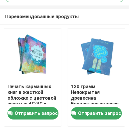
Порекомендованные продукты
Печать карманных
120 грамм
Дом
книг в жесткой
Непокрытая
обложке с цветовой
древесина
печатью 4C/4C и
Бесплатное издание
Продукты
матовой ламинацией
книг с матовой
Отправить запрос
Отправить запрос
ламинацией 272
страницы
Видео