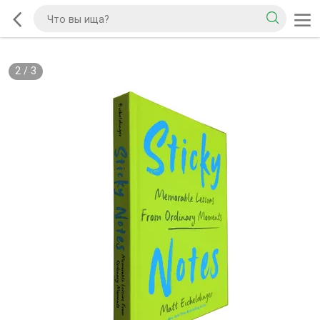
2
/
3