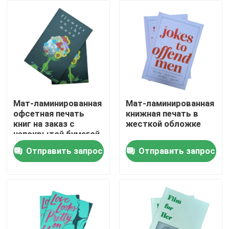
О нас
Ресурс
Свяжитесь мы
Мат-ламинированная
Мат-ламинированная
офсетная печать
книжная печать в
книг на заказ с
жесткой обложке
Новости
непокрытой бумагой
без древесины
Отправить запрос
Отправить запрос
Спросите цитату
Печать столовых книг
Печать карт таро