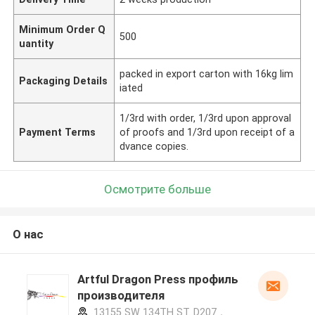
Minimum Order Q
500
uantity
packed in export carton with 16kg lim
Packaging Details
iated
1/3rd with order, 1/3rd upon approval
Payment Terms
of proofs and 1/3rd upon receipt of a
dvance copies.
Осмотрите больше
О нас
Artful Dragon Press профиль
производителя
13155 SW 134TH ST. D207，