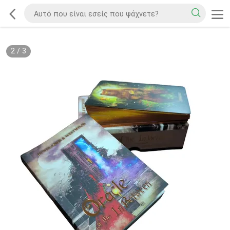
2
/
3