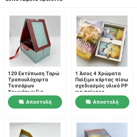
120 Εκτύπωση Ταρώ
1 Άσος 4 Χρώματα
Τραπουλόχαρτα
Παίξιμο κάρτας πίσω
Τεσσάρων
σχεδιασμός υλικό PP
Χρωμάτων Για
για παίκτες
Σπίτι
Παιχνίδια Πόκερ
Αποστολή
Αποστολή
ερώτησης
ερώτησης
Προϊόντα
Βίντεο