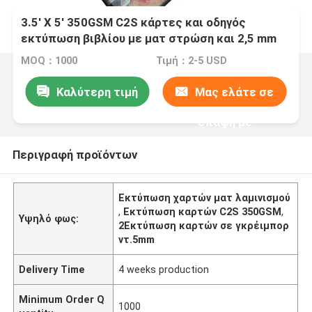
3.5' X 5' 350GSM C2S κάρτες και οδηγός
εκτύπωση βιβλίου με ματ στρώση και 2,5 mm
γκρέιμπορντ επικαλυμμένο πάνω / κάτω κουτί
MOQ：1000
Τιμή：2-5 USD
Καλύτερη τιμή
Μας ελάτε σε
επαφή με
Περιγραφή προϊόντων
Εκτύπωση χαρτών ματ λαμινισμού
,
Εκτύπωση καρτών C2S 350GSM
,
Υψηλό φως:
2Εκτύπωση καρτών σε γκρέιμπορ
ντ.5mm
Delivery Time
4 weeks production
Minimum Order Q
1000