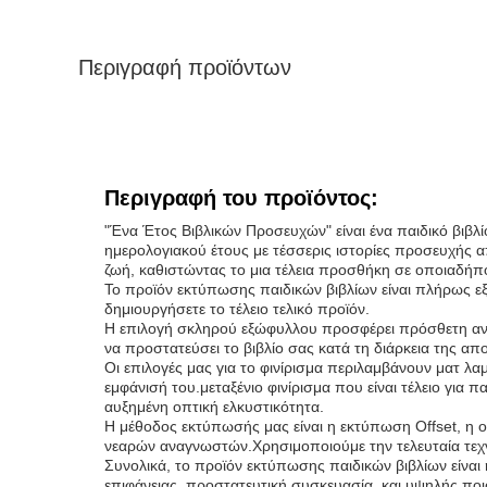
Περιγραφή προϊόντων
Περιγραφή του προϊόντος:
"Ένα Έτος Βιβλικών Προσευχών" είναι ένα παιδικό βιβλί
ημερολογιακού έτους με τέσσερις ιστορίες προσευχής 
ζωή, καθιστώντας το μια τέλεια προσθήκη σε οποιαδήπ
Το προϊόν εκτύπωσης παιδικών βιβλίων είναι πλήρως εξα
δημιουργήσετε το τέλειο τελικό προϊόν.
Η επιλογή σκληρού εξώφυλλου προσφέρει πρόσθετη αντο
να προστατεύσει το βιβλίο σας κατά τη διάρκεια της απο
Οι επιλογές μας για το φινίρισμα περιλαμβάνουν ματ λ
εμφάνισή του.μεταξένιο φινίρισμα που είναι τέλειο για π
αυξημένη οπτική ελκυστικότητα.
Η μέθοδος εκτύπωσής μας είναι η εκτύπωση Offset, η 
νεαρών αναγνωστών.Χρησιμοποιούμε την τελευταία τεχνο
Συνολικά, το προϊόν εκτύπωσης παιδικών βιβλίων είναι η
επιφάνειας, προστατευτική συσκευασία, και υψηλής ποιό