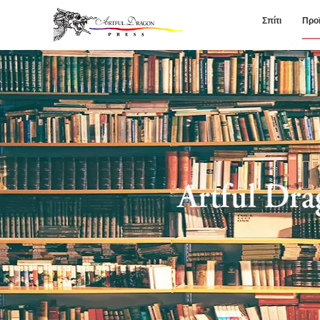
Σπίτι
Προ