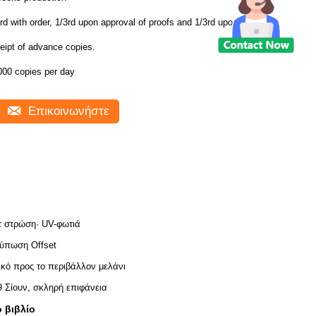
rd with order, 1/3rd upon approval of proofs and 1/3rd upon
eipt of advance copies.
000 copies per day
Επικοινωνήστε
 στρώση· UV-φωτιά
ύπωση Offset
ικό προς το περιβάλλον μελάνι
θ Σίουν, σκληρή επιφάνεια
 βιβλίο