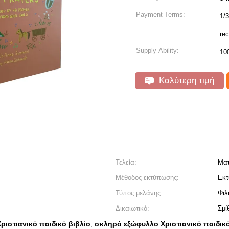
Payment Terms:
1/3
rec
Supply Ability:
10
Καλύτερη τιμή
Τελεία:
Ματ
Μέθοδος εκτύπωσης:
Εκτ
Τύπος μελάνης:
Φιλ
Δικαιωτικό:
Σμί
ιστιανικό παιδικό βιβλίο
σκληρό εξώφυλλο Χριστιανικό παιδικό
,