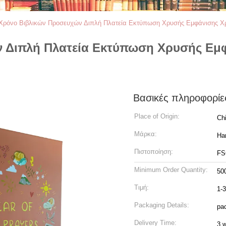
Χρόνο Βιβλικών Προσευχών Διπλή Πλατεία Εκτύπωση Χρυσής Εμφάνισης Χριστ
 Διπλή Πλατεία Εκτύπωση Χρυσής Εμφά
Βασικές πληροφορίε
Place of Origin:
Ch
Μάρκα:
Ha
Πιστοποίηση:
FS
Minimum Order Quantity:
50
Τιμή:
1-
Packaging Details:
pac
Delivery Time:
3 