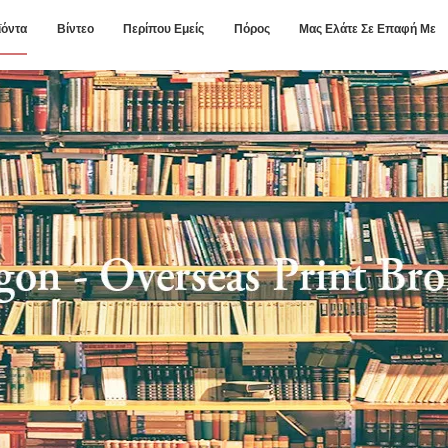
ϊόντα
Βίντεο
Περίπου Εμείς
Πόρος
Μας Ελάτε Σε Επαφή Με