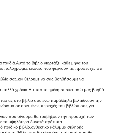
 παιδιά.Αυτό το βιβλίο γιορτάζει κάθε μήνα του
 με πολύχρωμες εικόνες που φέρνουν τις προσευχές στη
βιβλίο σας.και θέλουμε να σας βοηθήσουμε να
για πολλά χρόνια.Η τυποποιημένη συσκευασία μας βοηθά
στασίας στο βιβλίο σας ενώ παράλληλα βελτιώνουν την
ινίρισμα σε ορισμένες περιοχές του βιβλίου σας για
κόνων που σίγουρα θα τραβήξουν την προσοχή των
 με τα υψηλότερα δυνατά πρότυπα.
ικό παιδικό βιβλίο.ανθεκτικό κάλυμμα σκληρής
ι ότι το βιβλίο σας θα είναι ένα από αυτά που θα