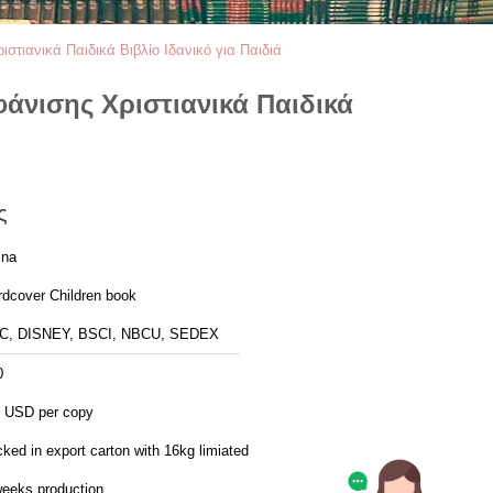
ιανικά Παιδικά Βιβλίο Ιδανικό για Παιδιά
νισης Χριστιανικά Παιδικά
ς
ina
rdcover Children book
C, DISNEY, BSCI, NBCU, SEDEX
0
3 USD per copy
ked in export carton with 16kg limiated
weeks production