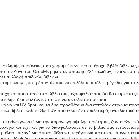
ο σκληρής επιφάνειας που χρησιμεύει ως ένα υπέροχο βιβλίο βιβλίων για
από τον Λόγο του ΘεούΜε μήκος εκτύπωσης 224 σελίδων, είναι γεμάτο
οτε συλλογή παιδικών βιβλίων.
τομικεύσιμο, επιτρέποντάς σας να επιλέξετε το τέλειο μέγεθος για το 
χή και προστασία στο βιβλίο σας, εξασφαλίζοντας ότι θα διαρκέσει 
στολής, διασφαλίζοντας ότι φτάνει σε τέλεια κατάσταση.
αμινάριο και UV Spot, και τα δύο προσθέτουν ένα επιπλέον στρώμα προ
αιδικά βιβλία., ενώ το Spot UV προσθέτει ένα γυαλιστερό, ανακλαστικό φ
οποία είναι γνωστή για την παραγωγή υψηλής ποιότητας, ζωντανών ει
λογία και τεχνικές για να διασφαλίσουμε ότι το βιβλίο σας τυπώνεται
 τέλεια επιλογή για όποιον θέλει να παράγει ένα ποιοτικό, επαγγελματ
τητας Μέθοδος Τελειοποίησης και Εκτύπωσης, μπορείτε να είστε βέβαιο