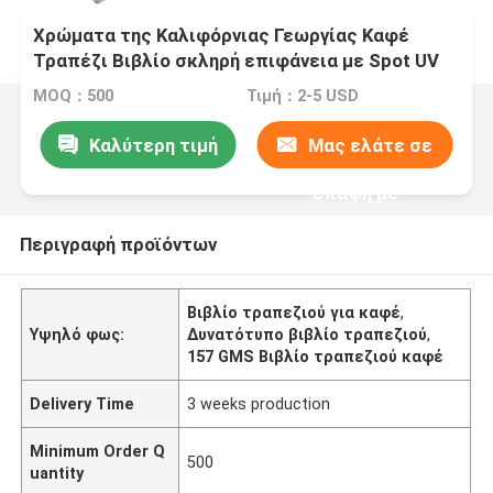
Χρώματα της Καλιφόρνιας Γεωργίας Καφέ
Τραπέζι Βιβλίο σκληρή επιφάνεια με Spot UV
εκτυπωμένο σε 157 GMS γυαλιστερό χαρτί
MOQ：500
Τιμή：2-5 USD
τέχνης
Καλύτερη τιμή
Μας ελάτε σε
επαφή με
Περιγραφή προϊόντων
Βιβλίο τραπεζιού για καφέ
,
Υψηλό φως:
Δυνατότυπο βιβλίο τραπεζιού
,
157 GMS Βιβλίο τραπεζιού καφέ
Delivery Time
3 weeks production
Minimum Order Q
500
uantity