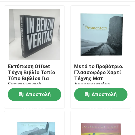
Εκτύπωση Offset
Μετά το Προβότριο.
Τέχνη Βιβλίο Τοπίο
Γλασσοφόρο Χαρτί
Τύπο Βιβλίου Για
Τέχνης Ματ
Εντυπωσιακά
Λαμιναρισμένο
Τραπέζια Καφέ
Τραπέζι Καφέ με
Αποστολή
Αποστολή
Σπίτι
Πλήρη Πίεση
Χρώματος και
ερώτησης
ερώτησης
Προσαρμοσμένα
Προϊόντα
Τζακέτα.
Βίντεο