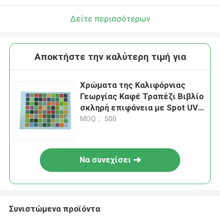
Δείτε περισσότερων
Αποκτήστε την καλύτερη τιμή για
Χρώματα της Καλιφόρνιας
Γεωργίας Καφέ Τραπέζι Βιβλίο
σκληρή επιφάνεια με Spot UV
εκτυπωμένο σε 157 GMS
MOQ： 500
γυαλιστερό χαρτί τέχνης
Να συνεχίσει
Συνιστώμενα προϊόντα