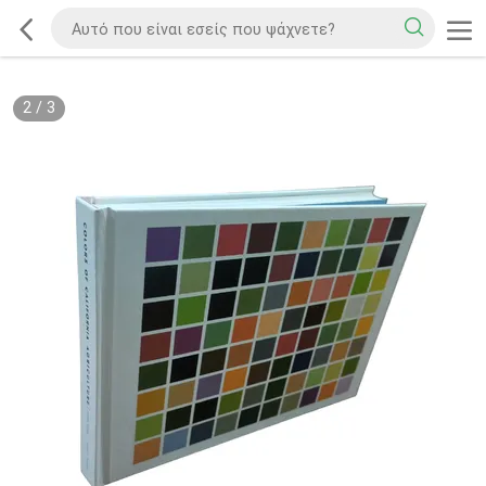
2
/
3