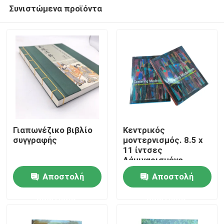
Συνιστώμενα προϊόντα
Γιαπωνέζικο βιβλίο
Κεντρικός
συγγραφής
μοντερνισμός. 8.5 x
11 ίντσες
Σπίτι
Λάμιναρισμένο
Λάμψη Εικαστικό
Αποστολή
Αποστολή
Βιβλίο
Προϊόντα
Επαγγελματική 4C/4C
ερώτησης
ερώτησης
Εκτύπωση Offset
Βίντεο