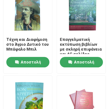
Περίπου εμείς
Πόρος
Τέχνη και Διαφήμιση
Επαγγελματική
στο Άγριο Δυτικό του
εκτύπωση βιβλίων
Μας ελάτε σε επαφή με
Μπάφαλο Μπιλ
με σκληρή επιφάνεια
και 4C σελίδες
Ειδήσεις
Αποστολή
Αποστολή
ερώτησης
ερώτησης
Ζητήστε ένα απόσπασμα
Εκτύπωση βιβλίων καφέ
Εκτύπωση Καρτών Ταρώ