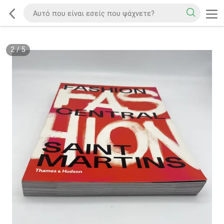
2
/
5