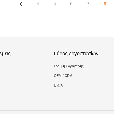
4
5
6
7
8
εμείς
Γύρος εργοστασίων
Γραμμή Παραγωγής
OEM / ODM
Ε & Α