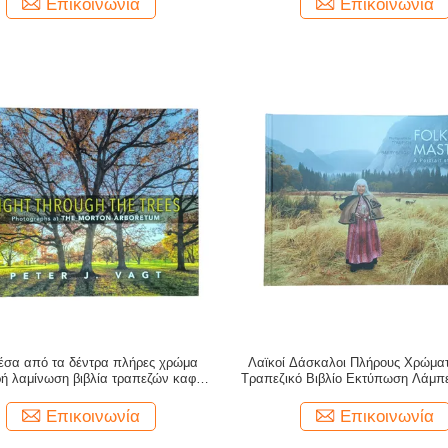
Επικοινωνία
Επικοινωνία
έσα από τα δέντρα πλήρες χρώμα
Λαϊκοί Δάσκαλοι Πλήρους Χρώμα
ή λαμίνωση βιβλία τραπεζών καφέ
Τραπεζικό Βιβλίο Εκτύπωση Λάμπ
γελματική υπηρεσία εκτύπωσης
Τέχνης Σμίθ Σύμψη Συνδετικό Για Σ
φωτογραφιών
Οικιακή Διακόσμηση
Επικοινωνία
Επικοινωνία