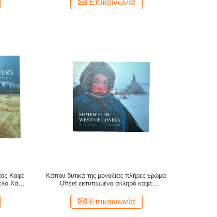
Επικοινωνία
τος Καφέ
Κάπου δυτικά της μοναξιάς πλήρες χρώμα
ελο Χάρτη
Offset εκτυπωμένο σκληρό καφέ
τυλιστική
τραπεζογραμμάτιο σακάκι 157 GMS
γυαλιστερό χαρτί τέχνης
Επικοινωνία