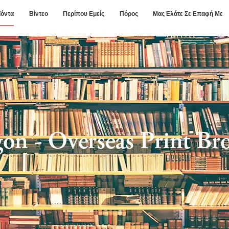
ϊόντα
Βίντεο
Περίπου Εμείς
Πόρος
Μας Ελάτε Σε Επαφή Με