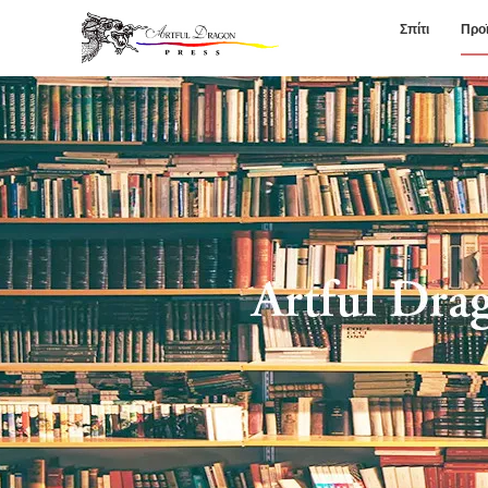
Σπίτι
Προ