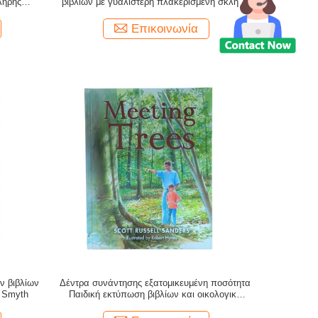
ληρής
βιβλίων με γυαλιστερή πλακερισμένη σκληρή
αρτί
επιφάνεια και 115GSM σελίδα.
Επικοινωνία
ν βιβλίων
Δέντρα συνάντησης εξατομικευμένη ποσότητα
ο Smyth
Παιδική εκτύπωση βιβλίων και οικολογικά
φιλικό μελάνι Εκτυπωμένο σε 100GSM
γυαλιστερό χαρτί τέχνης