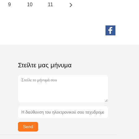
9
10
11
Στείλτε μας μήνυμα
Send