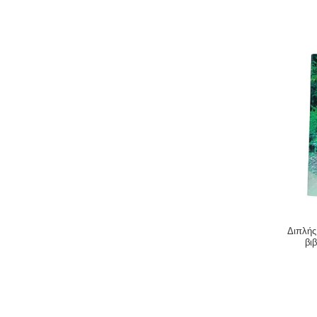
Διπλής
βι