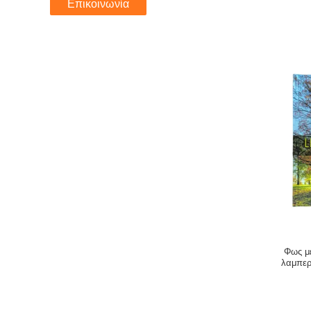
Επικοινωνία
Φως μ
λαμπερ
επαγ