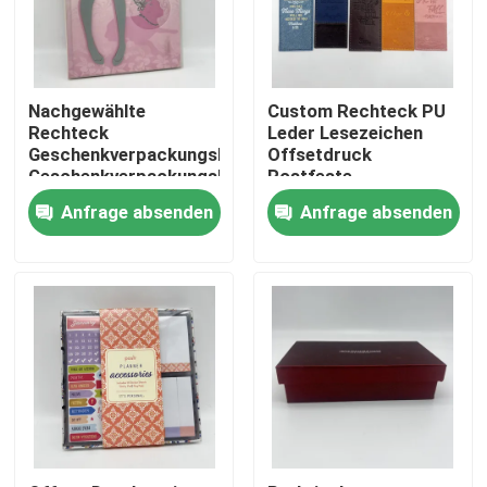
Über uns
Nachgewählte
Custom Rechteck PU
Ressource
Rechteck
Leder Lesezeichen
Geschenkverpackungskisten
Offsetdruck
Geschenkverpackungskisten
Rostfeste
Glanz / Matte
Treten Sie mit uns in Verbindung
Anfrage absenden
Anfrage absenden
Lamination
Nachrichten
Fordern Sie ein Zitat
Kaffeetafelbuchdruckerei
Tarotkarten drucken