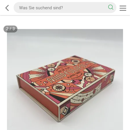
2
/
3