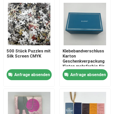
500 Stück Puzzles mit
Klebebandverschluss
Silk Screen CMYK
Karton
Geschenkverpackung
Kisten mehrfarbig für
Geschenkverpackung
Anfrage absenden
Anfrage absenden
Haus
Produkte
Videos