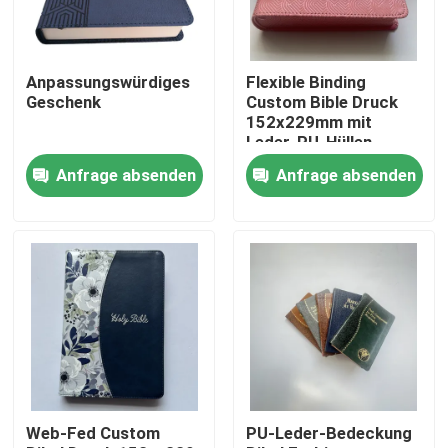
Über uns
Anpassungswürdiges
Flexible Binding
Geschenk
Custom Bible Druck
Ressource
152x229mm mit
Leder-PU-Hüllen
Anfrage absenden
Anfrage absenden
Treten Sie mit uns in Verbindung
Nachrichten
Fordern Sie ein Zitat
Kaffeetafelbuchdruckerei
Web-Fed Custom
PU-Leder-Bedeckung
Tarotkarten drucken