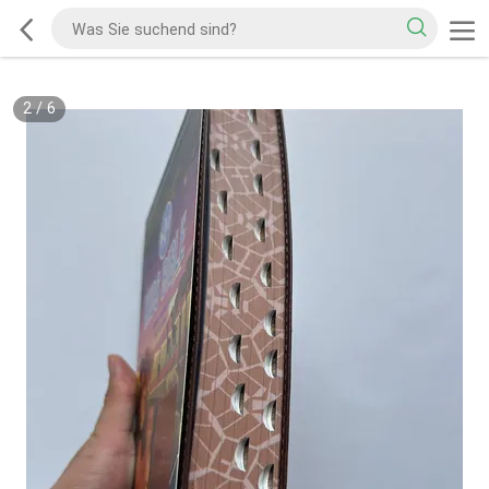
2
/
6