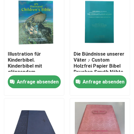
Illustration für
Die Bündnisse unserer
Kinderbibel.
Väter ♪ Custom
Kinderbibel mit
Holzfrei Papier Bibel
glänzendem
Drucken Smyth Nähte
Papiercover
Softcover Web Fed
Anfrage absenden
Anfrage absenden
Technologie
Haus
Produkte
Videos