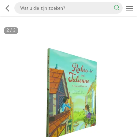
2
/
3