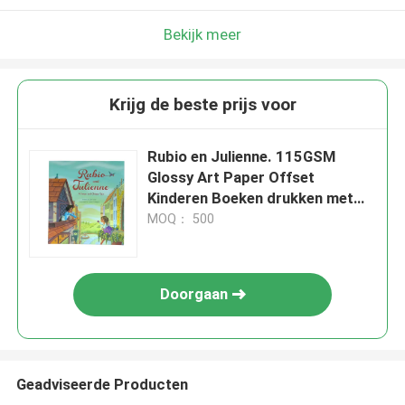
Bekijk meer
Krijg de beste prijs voor
Rubio en Julienne. 115GSM
Glossy Art Paper Offset
Kinderen Boeken drukken met
Matte gelamineerde hardcover.
MOQ： 500
Doorgaan
Geadviseerde Producten