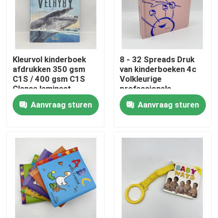
Ongeveer ons
Middel
Kleurvol kinderboek
8 - 32 Spreads Druk
afdrukken 350 gsm
van kinderboeken 4c
C1S / 400 gsm C1S
Volkleurige
Glanse laminaat
professionele
Contacteer ons
drukkerij
Aanvraag sturen
Aanvraag sturen
Nieuws
Verzoek om een Citaat
Afdrukken van koffieboeken
Tarotkaarten drukken