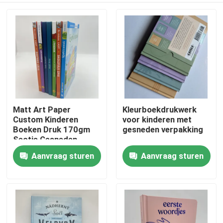
Matt Art Paper
Kleurboekdrukwerk
Custom Kinderen
voor kinderen met
Boeken Druk 170gm
gesneden verpakking
Sectie Gesneden
Casebound
Aanvraag sturen
Aanvraag sturen
Huis
Producten
Video's