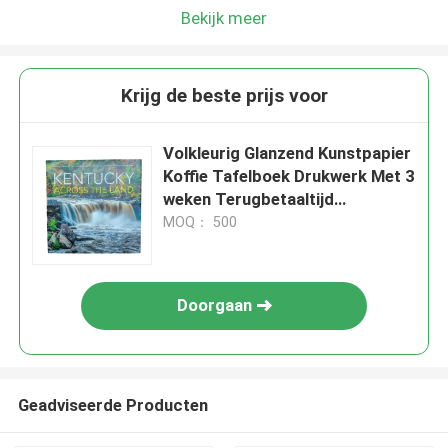
Bekijk meer
Krijg de beste prijs voor
Volkleurig Glanzend Kunstpapier
Koffie Tafelboek Drukwerk Met 3
weken Terugbetaaltijd
Hardcover Bound Book
MOQ： 500
Drukwerk
Doorgaan
Geadviseerde Producten