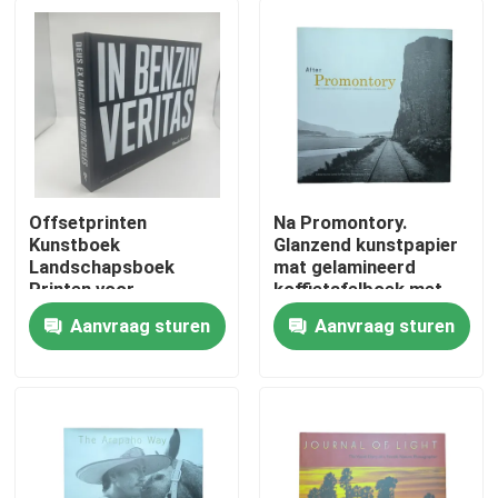
Offsetprinten
Na Promontory.
Kunstboek
Glanzend kunstpapier
Landschapsboek
mat gelamineerd
Printen voor
koffietafelboek met
indrukwekkende
kleurenprint en
Aanvraag sturen
Aanvraag sturen
salontafels
maatjassen.
Huis
Producten
Video's