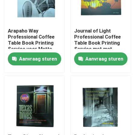
Ongeveer ons
Arapaho Way
Journal of Light
Middel
Professional Coffee
Professional Coffee
Table Book Printing
Table Book Printing
Service voor Matte
Service met mat
gelamineerde jassen
gelamineerde jassen
Contacteer ons
Aanvraag sturen
Aanvraag sturen
en Gloss Art Paper
en hardcover binding
Pages
Nieuws
Verzoek om een Citaat
Afdrukken van koffieboeken
Tarotkaarten drukken