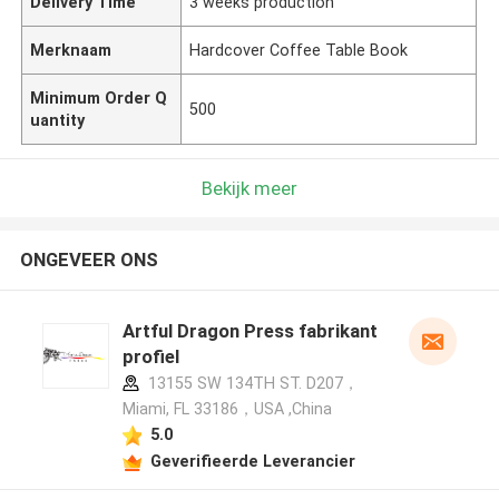
Delivery Time
3 weeks production
Merknaam
Hardcover Coffee Table Book
Minimum Order Q
500
uantity
Bekijk meer
ONGEVEER ONS
Artful Dragon Press fabrikant
profiel
13155 SW 134TH ST. D207，
Miami, FL 33186，USA ,China
5.0
Geverifieerde Leverancier