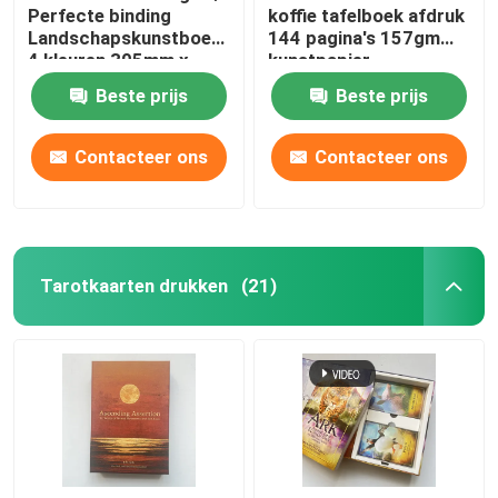
Perfecte binding
koffie tafelboek afdruk
Landschapskunstboeken
144 pagina's 157gm
4 kleuren 305mm x
kunstpapier
229mm
Beste prijs
Beste prijs
Contacteer ons
Contacteer ons
Tarotkaarten drukken
(21)