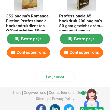
352 pagina's Romance
Professionele A5
Fiction Professionele
boekdruk 200 pagina's
boekendrukdiensten
80 gsm gewicht crème
Offsetprinting 80gm
ongecoat papier
Beste prijs
Beste prijs
Contacteer ons
Contacteer ons
Bekijk meer
Thuis
Ongeveer ons
Contacteer ons
Desktop Site
Sitemap
Privacy Policy