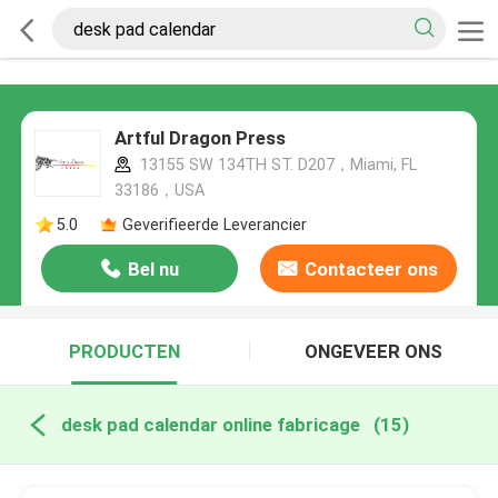
Artful Dragon Press
13155 SW 134TH ST. D207，Miami, FL
33186，USA
5.0
Geverifieerde Leverancier
Bel nu
Contacteer ons
PRODUCTEN
ONGEVEER ONS
desk pad calendar online fabricage
(15)