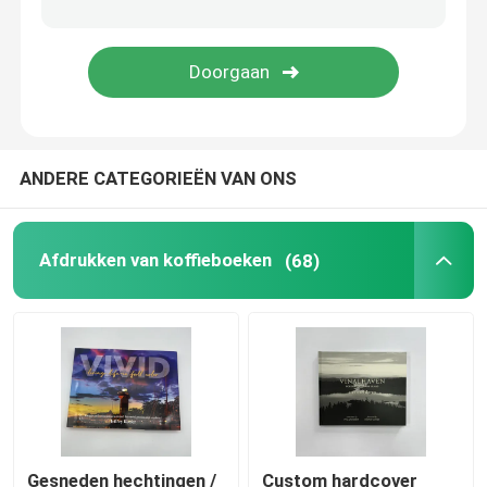
Kleurenboekdrukken
Afdrukken van stripboeken
ANDERE CATEGORIEËN VAN ONS
Bijbeldrukken op maat
Geschenkverpakkingsdozen
Afdrukken van koffieboeken
(68)
Gesneden hechtingen /
Custom hardcover