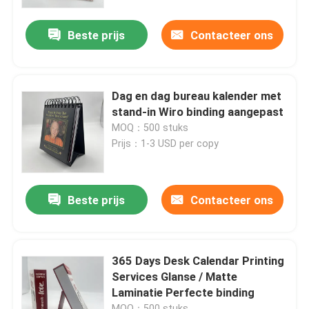
Beste prijs
Contacteer ons
Ongeveer ons
Middel
Dag en dag bureau kalender met
stand-in Wiro binding aangepast
Contacteer ons
MOQ：500 stuks
Prijs：1-3 USD per copy
Nieuws
Beste prijs
Contacteer ons
Verzoek om een Citaat
Afdrukken van koffieboeken
365 Days Desk Calendar Printing
Services Glanse / Matte
Laminatie Perfecte binding
Tarotkaarten drukken
MOQ：500 stuks