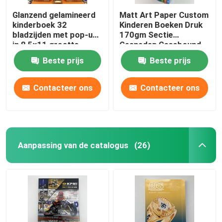
Glanzend gelamineerd
Matt Art Paper Custom
kinderboek 32
Kinderen Boeken Druk
bladzijden met pop-ups
170gm Sectie
in 8,5x11 grootte
Gesneden Casebound
Beste prijs
Beste prijs
Contacteer ons
Contacteer ons
Aanpassing van de catalogus
(26)