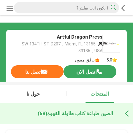
Artful Dragon Press
13155 SW 134TH ST. D207，Miami, FL
33186，USA
5.0
يدقّق ممون
اتصل الان
اتصل بنا
المنتجات
حول نا
الصين طباعة كتاب طاولة القهوة
(68)