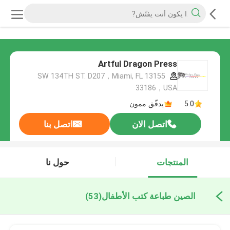
Artful Dragon Press
13155 SW 134TH ST. D207，Miami, FL
33186，USA
5.0
يدقّق ممون
اتصل الان
اتصل بنا
المنتجات
حول نا
الصين طباعة كتب الأطفال
(53)