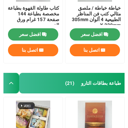
خياطة خياطة / ملصق
كتاب طاولة القهوة بطباعة
مثالي كتب فن المناظر
مخصصة بطباعة 144
الطبيعية 4 ألوان 305mm
صفحة 157 غرام ورق
X 229mm
الفن
افضل سعر
افضل سعر
اتصل بنا
اتصل بنا
طباعة بطاقات التارو
(21)