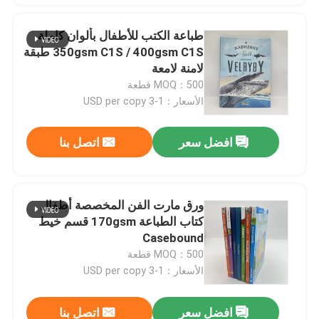
طباعة الكتب للأطفال بألوان كاملة
350gsm C1S / 400gsm C1S طبقة
لامنة لامعة
MOQ：500 قطعة
الأسعار：1-3 USD per copy
افضل سعر
اتصل بنا
ورق مارت الفن المخصصة أطفال
كتاب الطباعة 170gsm قسم خيط
Casebound
MOQ：500 قطعة
الأسعار：1-3 USD per copy
افضل سعر
اتصل بنا