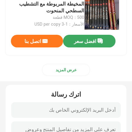
المخيطة المربوطة مع التشطيب
السطحي المنحوت
MOQ：500 قطعة
الأسعار：1-3 USD per copy
افضل سعر
اتصل بنا
عرض المزيد
اترك رسالة