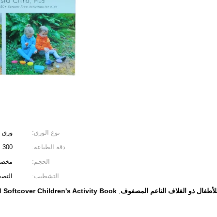
نوع الورق:
ورق ف
دقة الطباعة:
300 نقطة في البوصة + إلخ.
الحجم:
مخص
التشطيب:
التصف
لأطفال ذو الغلاف الناعم المصفوف
 Softcover Children's Activity Book
,