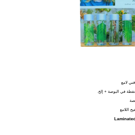
ني لامع
صة
يح اللامع
Laminated