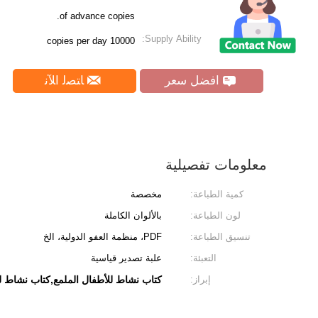
of advance copies.
Supply Ability:
10000 copies per day
افضل سعر
ﺎﺘﺼﻟ ﺍﻶﻧ
معلومات تفصيلية
كمية الطباعة:
مخصصة
لون الطباعة:
بالألوان الكاملة
تنسيق الطباعة:
PDF، منظمة العفو الدولية، الخ
التعبئة:
علبة تصدير قياسية
إبراز:
كتاب نشاط للأطفال الملمع,كتاب نشاط ل