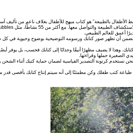
اطًا علميًا وفنيًا لإعادة ربط الأطفال بالطبيعة" هو كتاب مبهج للأطفال بغلاف ناعم م
ًا أعمق للعالم الطبيعي.
قطة في البوصة أو أعلى، نضمن أن تظهر صور كتابك ورسومه التوضيحية بوضوح وحيوية 
ك. وهذا لا يضيف مظهرًا أنيقًا وجذابًا إلى كتابك فحسب، بل يوفر أيضًا 
دي الصغيرة حملها وقراءتها.
ر. نحن نستخدم كرتونة التصدير القياسية لضمان حماية كتبك أثناء الشحن 
باعة كتب طفلك وكن مطمئنًا إلى أنه سيتم إنتاج كتابك بأقصى قدر من ال