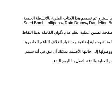
ن تأليف آسيا سيترو. تم تصميم هذا الكتاب المليء بالأنشطة العلمية
والفنية الإبداعية والعملية في الهواء الطلق لإلهام الأطفال لاستكشاف الطبيعة والتواصل معها. مع أكثر من 55 نشاطًا، مثل Dandelion Bubbles وRain Drums وSeed Bomb Lollipops،
في كل صفحة. تضمن عملية الطباعة بالألوان الكاملة لدينا التقاط
متانة وحماية إضافية. يعد خيار الغلاف الناعم الخاص بنا
ووصولها إلى حالتها الأصلية. يمكنك أن تثق في أنه سيتم
عناية والدقة. اتصل بنا اليوم للبدء!