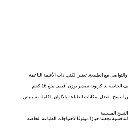
A Little " التي تلهم الاستكشاف الخارجي والإبداع والتواصل مع الطبيعة. تعتبر الكتب ذات الأغلفة الناعمة
الحد الأدنى لكمية الطلب لدينا هو 500 كتاب ونقدم سعرًا تنافسيًا يتراوح بين 1-3 دولارات أمريكية لكل نسخة. تتضمن تفاصيل التغليف الخاصة بنا كرتونة تصدير بوزن أقصى يبلغ 16 كجم
النسخ. بفضل إمكانات الطباعة بالألوان الكاملة، سينبض
افسية تجعلنا خيارًا موثوقًا لاحتياجات الطباعة الخاصة