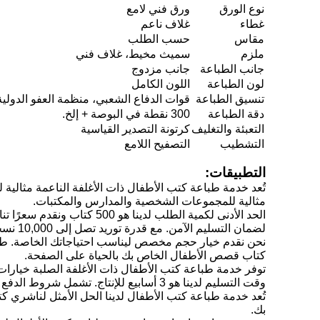
نوع الورق
ورق فني لامع
غطاء
غلاف ناعم
مقاس
حسب الطلب
ملزم
سميث مخيط، غلاف فني
جانب الطباعة
جانب مزدوج
لون الطباعة
اللون الكامل
تنسيق الطباعة
قوات الدفاع الشعبي، منظمة العفو الدولية،
دقة الطباعة
300 نقطة في البوصة + إلخ.
التعبئة والتغليف
كرتونة التصدير القياسية
التشطيب
التصفيح اللامع
التطبيقات:
مثالية للمجموعات الشخصية والمدارس والمكتبات.
لضمان التسليم الآمن. مع قدرة توريد تصل إلى 10,000 نسخة يوميًا، يمكننا تلبية احتياجات الطباعة الخاصة بك بسرعة وكفاءة.
نحن نقدم خيار حجم مخصص ليناسب احتياجاتك الخاصة. طريقة
كتاب قصص الأطفال الخاص بك بالحياة على الصفحة.
توفر خدمة طباعة كتب الأطفال ذات الأغلفة الصلبة خيارات ا
وقت التسليم لدينا هو 3 أسابيع للإنتاج. تشمل شروط الدفع الثلث عند الطلب، والثلث عند الموافقة على الأدلة، والثلث عند استلام النسخ المسبقة.
تُعد خدمة طباعة كتب الأطفال لدينا الحل الأمثل لناشري كتب
بك.