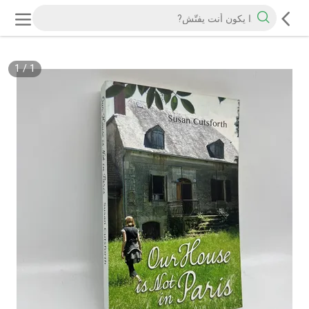
1
/
1