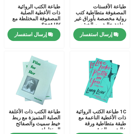
طباعة الأفستات
طباعة الكتب الروائية
المصفوفة متطاطية كتب
ذات الأغطية الصلبة
معلومات عنا
رواية مخصصة بأوراق غير
المصفوفة المختلطة مع
مغلفة خالية من الخشب
Spot UV
إرسال استفسار
إرسال استفسار
الموارد
اتصل بنا
أخبار
اطلب اقتباس
1C طباعة الكتب الروائية
طباعة الكتب ذات الأغلفة
طباعة كتاب طاولة القهوة
ذات الأغطية الناعمة مع
الصلبة المتميزة مع ربط
طبقة متطاطية ورقة
خيط سميث والصفائح
خالية من الخشب
المختلطة
طباعة بطاقات التارو