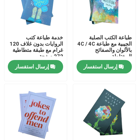
طباعة الكتب الصلبة
خدمة طباعة كتب
الجيبية مع طباعة 4C / 4C
الروايات بدون غلاف 120
بالألوان والصفائح
غرام مع طبقة متطاطية
المختلطة
272 صفحة
إرسال استفسار
إرسال استفسار
بيت
منتجات
أشرطة فيديو