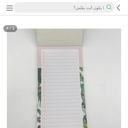
4
/
2