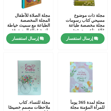
معلومات عنا
مجلة ذات موضوع
مجلة الصلاة للأطفال
مسيحي كتاب رسومات
المجلة المخصصة
مجلة مخصصة طباعة
الطباعة مع سميث خياطة
الموارد
غلاف ناعم مع بقعة
ملزمة غطاء المصفوفة
الأشعة فوق البنفسجية
متطاطية الصفحات
إرسال استفسار
إرسال استفسار
والصفحات الداخلية
الداخلية الخالية من
الملونة الكاملة
الخشب
اتصل بنا
أخبار
اطلب اقتباس
طباعة كتاب طاولة القهوة
مجلة لمدة 365 يوماً
مجلة للنساء. كتاب
للمرأة المؤمنة مجلة
ملاحظات مصمم خصيصًا
طباعة بطاقات التارو