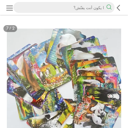
7
/
2