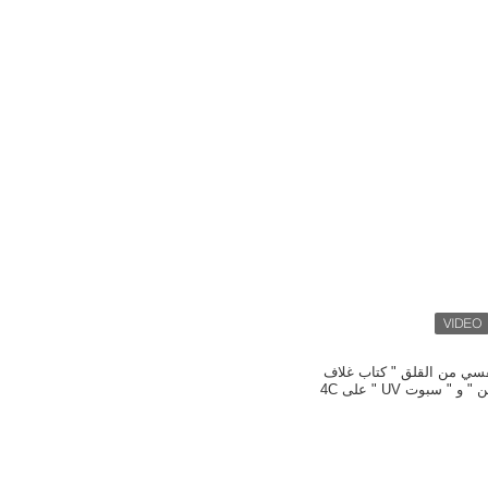
فسي من القلق " كتاب غلاف
ناعم بـ " ماتي لامينيشن " و " سبوت UV " على 4C
/ 4C 12