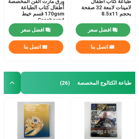
طباعة كتاب أطفال
ورق مارت الفن المخصصة
لامينات لامعة 32 صفحة
أطفال كتاب الطباعة
بحجم 8.5x11
170gsm قسم خيط
Casebound
افضل سعر
افضل سعر
اتصل بنا
اتصل بنا
طباعة الكتالوج المخصصة
(26)