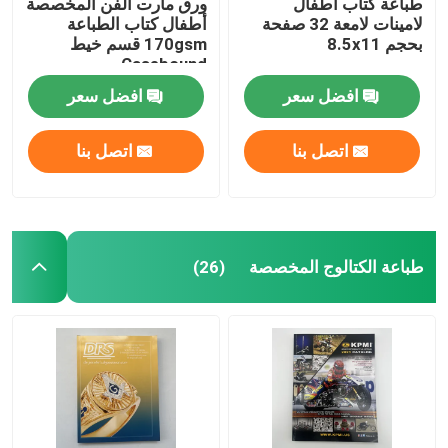
طباعة كتاب أطفال
ورق مارت الفن المخصصة
لامينات لامعة 32 صفحة
أطفال كتاب الطباعة
بحجم 8.5x11
170gsm قسم خيط
Casebound
افضل سعر
افضل سعر
اتصل بنا
اتصل بنا
طباعة الكتالوج المخصصة
(26)